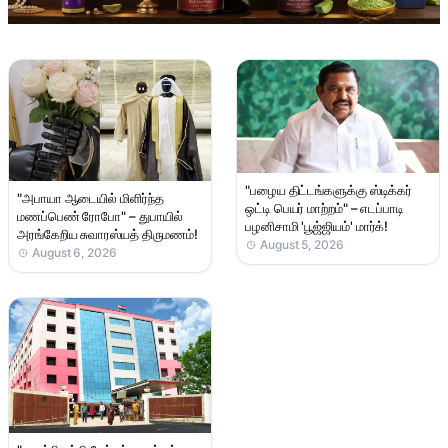
"பழைய திட்டங்களுக்கு ஸ்டிக்கர்
"அபாயா ஆடையில் மிளிர்ந்த
ஒட்டி பெயர் மாற்றம்" – எடப்பாடி
மணப்பெண் ரோபோ" – துபாயில்
பழனிசாமி 'பூஜ்ஜியம்' மார்க்!
அரங்கேறிய சுவாரஸ்யத் திருமணம்!
August 5, 2026
August 6, 2026