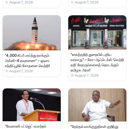
August 7, 2026
August 7, 2026
"கைத்தறித் துறையில் புதிய
"4,000 கி.மீ பாய்ந்து தாக்கும்
வரலாறு" – கோ-ஆப்டெக்ஸ் 'வெற்றி
அக்னி-4 ஏவுகணை" – ஒடிசா
தறி' ஷோரூம்களைத் தொடங்கும்
சந்திப்பூரில் சோதனை வெற்றி!
தமிழக அரசு!
August 7, 2026
August 7, 2026
"வேளாண் பட்ஜெட் ஏமாற்றம்
"தேர்தல் வாக்குறுதிகள் குறித்து