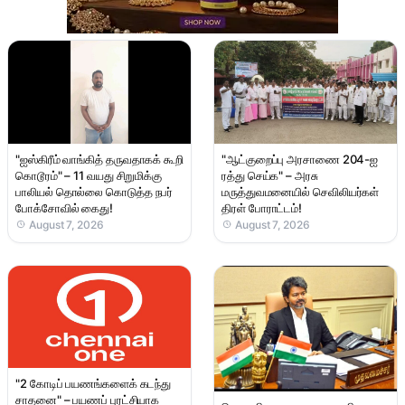
"ஐஸ்கிரீம் வாங்கித் தருவதாகக் கூறி
"ஆட்குறைப்பு அரசாணை 204-ஐ
கொடூரம்" – 11 வயது சிறுமிக்கு
ரத்து செய்க" – அரசு
பாலியல் தொல்லை கொடுத்த நபர்
மருத்துவமனையில் செவிலியர்கள்
போக்சோவில் கைது!
திரள் போராட்டம்!
August 7, 2026
August 7, 2026
"2 கோடிப் பயணங்களைக் கடந்து
சாதனை" – பயணப் புரட்சியாக