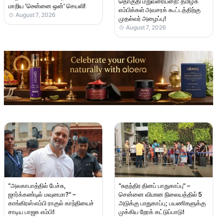
தொகுதி மறுவரையறை: தமிழக
மாறிய 'சென்னை ஒன்' செயலி!
எம்பிக்கள் அவசரக் கூட்டத்திற்கு
August 7, 2026
முதல்வர் அழைப்பு!
August 7, 2026
"அலகாபாத்தில் பேச்சு,
"சுதந்திர தினப் பாதுகாப்பு" –
ஜார்க்கண்டில் மவுனமா?" –
சென்னை விமான நிலையத்தில் 5
காங்கிரஸ் எம்பி ராகுல் காந்தியைச்
அடுக்கு பாதுகாப்பு; பயணிகளுக்கு
சாடிய பாஜக எம்பி!
முக்கிய நேரக் கட்டுப்பாடு!