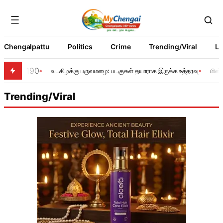
Chengalpattu
Politics
Crime
Trending/Viral
Li
190
வடகிழக்கு பருவமழை: படகுகள் தயாராக இருக்க உத்தரவு
மின்
Trending/Viral