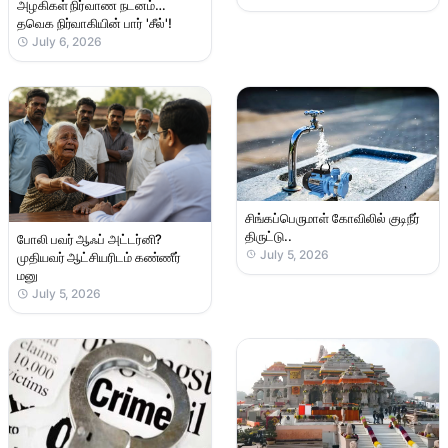
அழகிகள் நிர்வாண நடனம்…
தவெக நிர்வாகியின் பார் 'சீல்'!
July 6, 2026
சிங்கப்பெருமாள் கோவிலில் குடிநீர்
திருட்டு..
போலி பவர் ஆஃப் அட்டர்னி?
July 5, 2026
முதியவர் ஆட்சியரிடம் கண்ணீர்
மனு
July 5, 2026