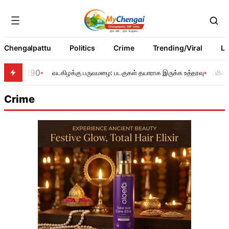
Chengalpattu
Politics
Crime
Trending/Viral
Li
190
வடகிழக்கு பருவமழை: படகுகள் தயாராக இருக்க உத்தரவு
மின்
Crime