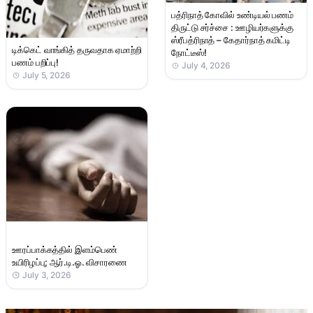
பத்ரிநாத் கோவில் உண்டியல் பணம்
திருட்டு சர்ச்சை : ஊழியர்களுக்கு
ஸ்ரீபத்ரிநாத் – கேதார்நாத் கமிட்டி
டிக்கெட் வாங்கித் தருவதாக ஏமாற்றி
நோட்டீஸ்!
பணம் பறிப்பு!
July 4, 2026
July 5, 2026
ஊரப்பாக்கத்தில் இளம்பெண்
உயிரிழப்பு; ஆர்.டி.ஓ. விசாரணை
July 3, 2026