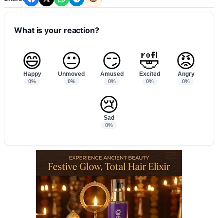
What is your reaction?
😄
😐
😏
🤣
😡
Happy
Unmoved
Amused
Excited
Angry
0%
0%
0%
0%
0%
😢
Sad
0%