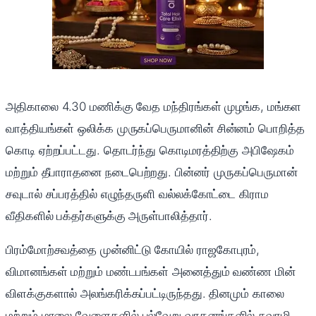
அதிகாலை 4.30 மணிக்கு வேத மந்திரங்கள் முழங்க, மங்கள
வாத்தியங்கள் ஒலிக்க முருகப்பெருமானின் சின்னம் பொறித்த
கொடி ஏற்றப்பட்டது. தொடர்ந்து கொடிமரத்திற்கு அபிஷேகம்
மற்றும் தீபாராதனை நடைபெற்றது. பின்னர் முருகப்பெருமான்
சவுடால் சப்பரத்தில் எழுந்தருளி வல்லக்கோட்டை கிராம
வீதிகளில் பக்தர்களுக்கு அருள்பாலித்தார்.
பிரம்மோற்சவத்தை முன்னிட்டு கோயில் ராஜகோபுரம்,
விமானங்கள் மற்றும் மண்டபங்கள் அனைத்தும் வண்ண மின்
விளக்குகளால் அலங்கரிக்கப்பட்டிருந்தது. தினமும் காலை
மற்றும் மாலை வேளைகளில் பல்வேறு வாகனங்களில் சுவாமி