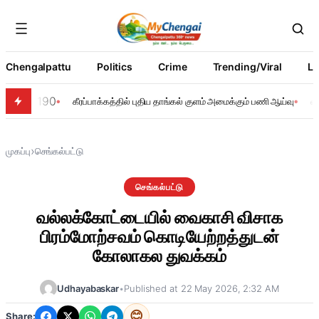
Chengalpattu
Politics
Crime
Trending/Viral
Li
190
கீரப்பாக்கத்தில் புதிய தாங்கல் குளம் அமைக்கும் பணி ஆய்வு
வ
›
முகப்பு
செங்கல்பட்டு
செங்கல்பட்டு
வல்லக்கோட்டையில் வைகாசி விசாக
பிரம்மோற்சவம் கொடியேற்றத்துடன்
கோலாகல துவக்கம்
Udhayabaskar
•
Published at 22 May 2026, 2:32 AM
😊
Share: