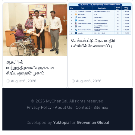
செங்கல்பட்டு அரசு மாதிரி
பள்ளியில் வேலைவாய்ப்பு
ஆக.11-ல்
மாற்றுத்திறனாளிகளுக்கான
சிறப்பு குறைதீர் முகாம்
August 6, 2026
August 6, 2026
© 2026 MyChenGai. All rights reserved.
Privacy Policy
·
About Us
·
Contact
·
Sitemap
Developed by
Yuktopia
for
Groveman Global