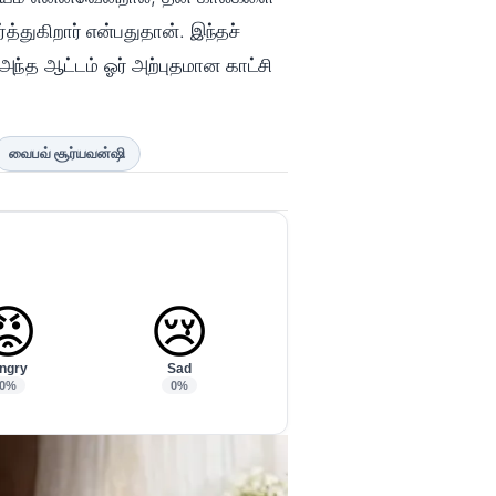
்துகிறார் என்பதுதான். இந்தச்
ந்த ஆட்டம் ஓர் அற்புதமான காட்சி
வைபவ் சூர்யவன்ஷி
😡
😢
ngry
Sad
0%
0%