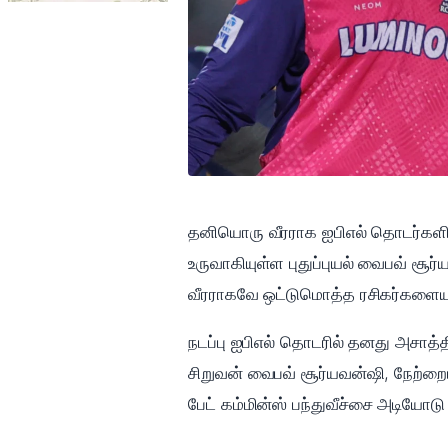
தனியொரு வீரராக ஐபிஎல் தொடர்களில் 
உருவாகியுள்ள புதுப்புயல் வைபவ் சூ
வீரராகவே ஒட்டுமொத்த ரசிகர்களையு
நடப்பு ஐபிஎல் தொடரில் தனது அசாத்த
சிறுவன் வைபவ் சூர்யவன்ஷி, நேற்றை
பேட் கம்மின்ஸ் பந்துவீச்சை அடியோடு