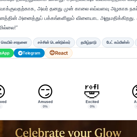
ருவாக்குவதற்காக, அவர் தனது முன் காலை எவ்வளவு அழகாக நகர்த
னத்தின் அனைத்துப் பக்கங்களிலும் விளையாட அனுமதிக்கிறது. அ
மில்லை!”
ஸ் கெயில் சாதனை
சச்சின் டெண்டுல்கர்
தமிழ்நாடு
பேட் கம்மின்ஸ்
😊
React
sApp
Telegram

😏
🤣
ved
Amused
Excited
A
%
0%
0%