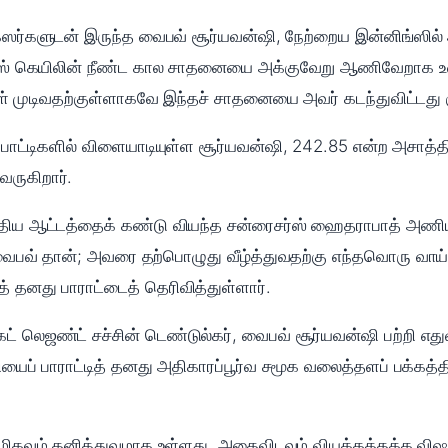
்ஸர்களுடன் இருந்த வைபவ் சூர்யவன்ஷி, நேற்றைய இன்னிங்ஸில் அ
றிஸ் கெயிலின் நீண்ட கால சாதனையை அக்குவேறு ஆணிவேறாக உடைத
ள் முடிவதற்குள்ளாகவே இந்தச் சாதனையை அவர் கடந்துவிட்டது கு
போட்டிகளில் விளையாடியுள்ள சூர்யவன்ஷி, 242.85 என்ற அசாத்த
வருகிறார்.
திய ஆட்டத்தைக் கண்டு வியந்த சன்ரைசர்ஸ் ஹைதராபாத் அணியின்
 வைபவ் தான்; அவரை தற்பொழுது வீழ்த்துவதற்கு எந்தவொரு வாய்ப
் தனது பாராட்டைத் தெரிவித்துள்ளார்.
 லெஜண்ட் சச்சின் டெண்டுல்கர், வைபவ் சூர்யவன்ஷி பற்றி எதுவ
யைப் பாராட்டித் தனது அதிகாரப்பூர்வ சமூக வலைத்தளப் பக்கத்தில
் மிகவும் தனித்துவமாக உள்ளது. அதைவிடவும் வியக்கத்தக்க வ