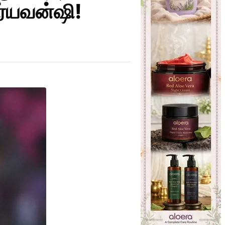
ர்யவன்ஷி!