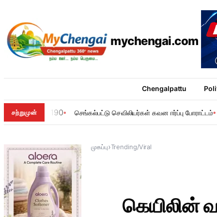
mychengai.com
Chengalpattu
Poli
190
சற்றுமுன்
செங்கல்பட்டு செவிலியர்கள் கவன ஈர்ப்பு போராட்டம்
›
முகப்பு
Trending/Viral
கெயிலின் வ