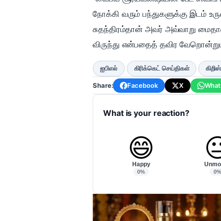
நோக்கி வரும் பந்துகளுக்கு இடம் உ
சுதந்திரம்தான் அவர் அவ்வாறு மைதா
விருந்து என்பதைத் தவிர வேறொன்று
ஐபிஎல்
கிரிக்கெட் செய்திகள்
கிறி
Share:
Facebook
X
What
What is your reaction?
😄

Happy
Unmo
0%
0