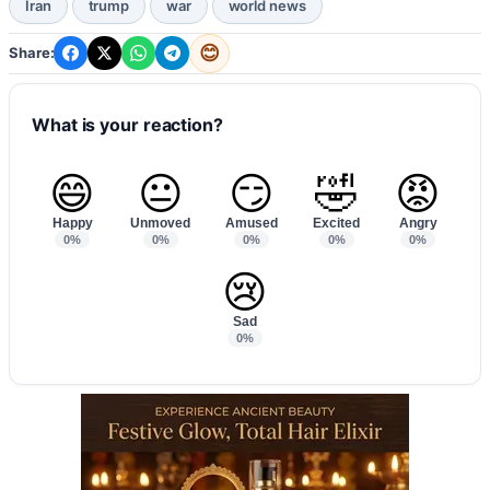
Iran
trump
war
world news
😊
Share:
What is your reaction?
😄
😐
😏
🤣
😡
Happy
Unmoved
Amused
Excited
Angry
0%
0%
0%
0%
0%
😢
Sad
0%