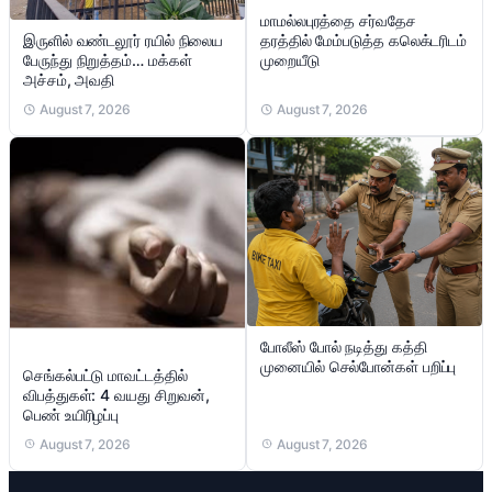
மாமல்லபுரத்தை சர்வதேச
இருளில் வண்டலூர் ரயில் நிலைய
தரத்தில் மேம்படுத்த கலெக்டரிடம்
பேருந்து நிறுத்தம்… மக்கள்
முறையீடு
அச்சம், அவதி
August 7, 2026
August 7, 2026
போலீஸ் போல் நடித்து கத்தி
முனையில் செல்போன்கள் பறிப்பு
செங்கல்பட்டு மாவட்டத்தில்
விபத்துகள்: 4 வயது சிறுவன்,
பெண் உயிரிழப்பு
August 7, 2026
August 7, 2026