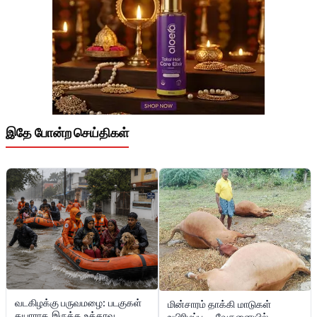
இதே போன்ற செய்திகள்
வடகிழக்கு பருவமழை: படகுகள்
மின்சாரம் தாக்கி மாடுகள்
தயாராக இருக்க உத்தரவு
உயிரிழப்பு … வேதனையில்