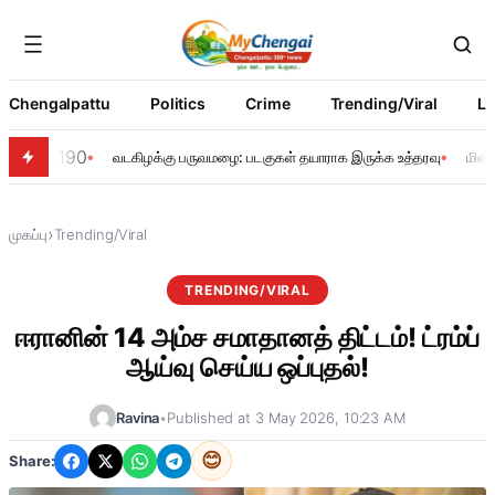
Chengalpattu
Politics
Crime
Trending/Viral
Li
190
வடகிழக்கு பருவமழை: படகுகள் தயாராக இருக்க உத்தரவு
மின்
›
முகப்பு
Trending/Viral
TRENDING/VIRAL
ஈரானின் 14 அம்ச சமாதானத் திட்டம்! ட்ரம்ப்
ஆய்வு செய்ய ஒப்புதல்!
Ravina
•
Published at 3 May 2026, 10:23 AM
😊
Share: