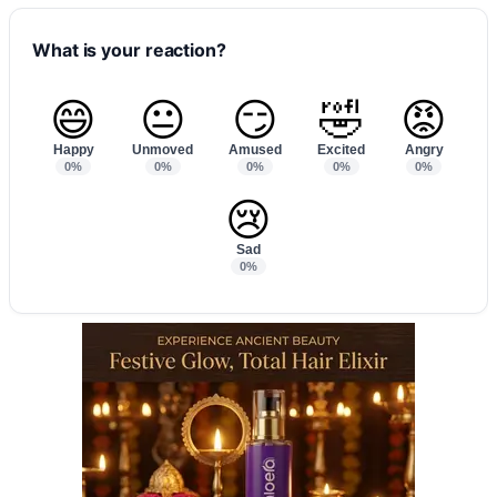
What is your reaction?
😄
😐
😏
🤣
😡
Happy
Unmoved
Amused
Excited
Angry
0%
0%
0%
0%
0%
😢
Sad
0%