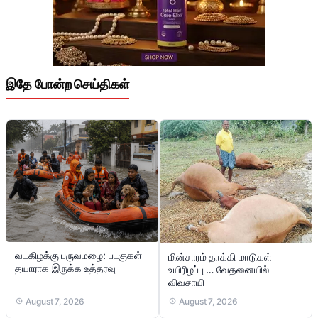
இதே போன்ற செய்திகள்
வடகிழக்கு பருவமழை: படகுகள்
மின்சாரம் தாக்கி மாடுகள்
தயாராக இருக்க உத்தரவு
உயிரிழப்பு … வேதனையில்
விவசாயி
August 7, 2026
August 7, 2026