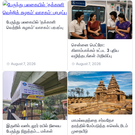
பேருந்து பலகையில் ‘தக்காளி
வெற்றிக் கழகம்’ வாசகம்: பரபரப்பு
சென்னை மெட்ரோ:
கிளாம்பாக்கம் உட்பட 3 புதிய
வழித்தடங்கள் அறிவிப்பு
August 7, 2026
August 7, 2026
மாமல்லபுரத்தை சர்வதேச
இருளில் வண்டலூர் ரயில் நிலைய
தரத்தில் மேம்படுத்த கலெக்டரிடம்
பேருந்து நிறுத்தம்… மக்கள்
முறையீடு