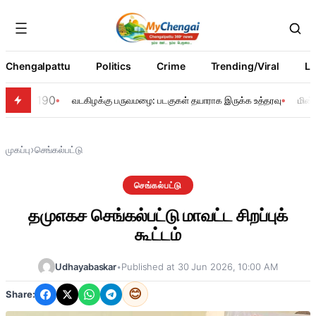
Chengalpattu
Politics
Crime
Trending/Viral
Li
190
வடகிழக்கு பருவமழை: படகுகள் தயாராக இருக்க உத்தரவு
மின்
›
முகப்பு
செங்கல்பட்டு
செங்கல்பட்டு
தமுஎகச செங்கல்பட்டு மாவட்ட சிறப்புக்
கூட்டம்
Udhayabaskar
•
Published at 30 Jun 2026, 10:00 AM
😊
Share: