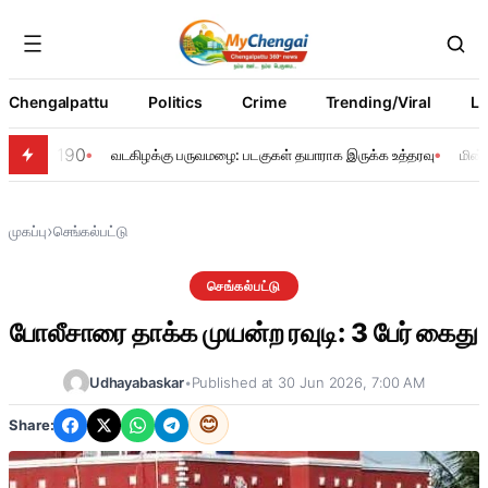
Chengalpattu
Politics
Crime
Trending/Viral
Li
190
வடகிழக்கு பருவமழை: படகுகள் தயாராக இருக்க உத்தரவு
மின்
›
முகப்பு
செங்கல்பட்டு
செங்கல்பட்டு
போலீசாரை தாக்க முயன்ற ரவுடி: 3 பேர் கைது
Udhayabaskar
•
Published at 30 Jun 2026, 7:00 AM
😊
Share: