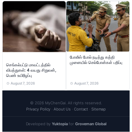
போலீஸ் போல் நடித்து கத்தி
முனையில் செல்போன்கள் பறிப்பு
செங்கல்பட்டு மாவட்டத்தில்
விபத்துகள்: 4 வயது சிறுவன்,
பெண் உயிரிழப்பு
August 7, 2026
August 7, 2026
© 2026 MyChenGai. All rights reserved.
Privacy Policy
·
About Us
·
Contact
·
Sitemap
Developed by
Yuktopia
for
Groveman Global