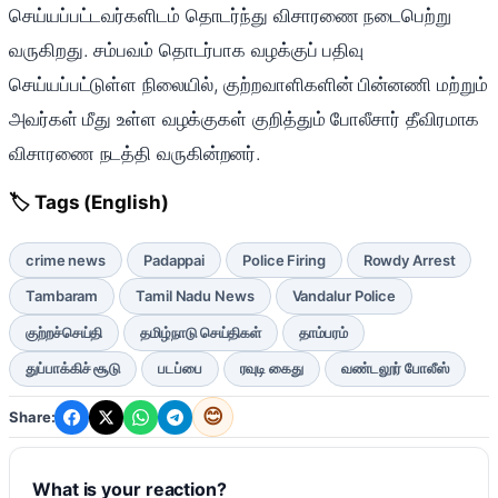
செய்யப்பட்டவர்களிடம் தொடர்ந்து விசாரணை நடைபெற்று
வருகிறது. சம்பவம் தொடர்பாக வழக்குப் பதிவு
செய்யப்பட்டுள்ள நிலையில், குற்றவாளிகளின் பின்னணி மற்றும்
அவர்கள் மீது உள்ள வழக்குகள் குறித்தும் போலீசார் தீவிரமாக
விசாரணை நடத்தி வருகின்றனர்.
🏷️
Tags (English)
crime news
Padappai
Police Firing
Rowdy Arrest
Tambaram
Tamil Nadu News
Vandalur Police
குற்றச்செய்தி
தமிழ்நாடு செய்திகள்
தாம்பரம்
துப்பாக்கிச் சூடு
படப்பை
ரவுடி கைது
வண்டலூர் போலீஸ்
😊
Share:
What is your reaction?