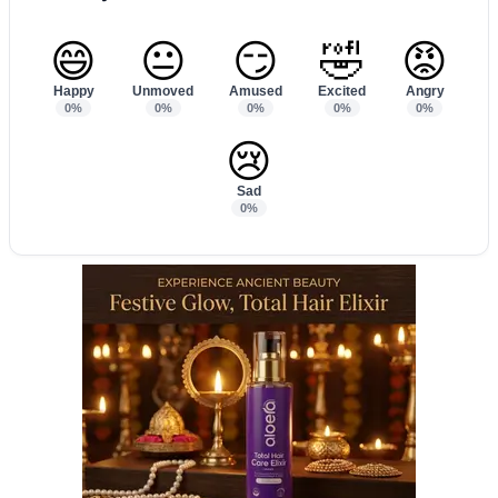
😄
😐
😏
🤣
😡
Happy
Unmoved
Amused
Excited
Angry
0%
0%
0%
0%
0%
😢
Sad
0%