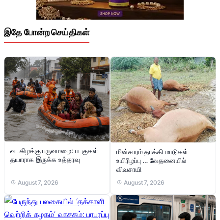
இதே போன்ற செய்திகள்
வடகிழக்கு பருவமழை: படகுகள்
மின்சாரம் தாக்கி மாடுகள்
தயாராக இருக்க உத்தரவு
உயிரிழப்பு … வேதனையில்
விவசாயி
August 7, 2026
August 7, 2026