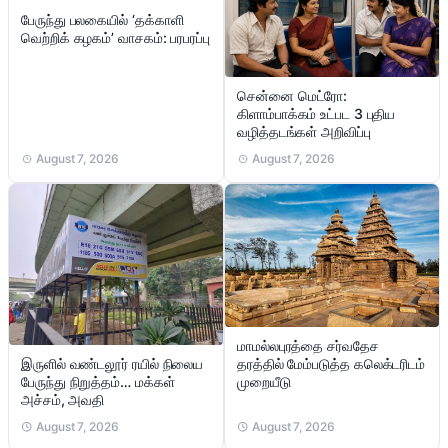
பேருந்து பலகையில் ‘தக்காளி
வெற்றிக் கழகம்’ வாசகம்: பரபரப்பு
சென்னை மெட்ரோ:
கிளாம்பாக்கம் உட்பட 3 புதிய
வழித்தடங்கள் அறிவிப்பு
August 7, 2026
August 7, 2026
மாமல்லபுரத்தை சர்வதேச
இருளில் வண்டலூர் ரயில் நிலைய
தரத்தில் மேம்படுத்த கலெக்டரிடம்
பேருந்து நிறுத்தம்… மக்கள்
முறையீடு
அச்சம், அவதி
August 7, 2026
August 7, 2026