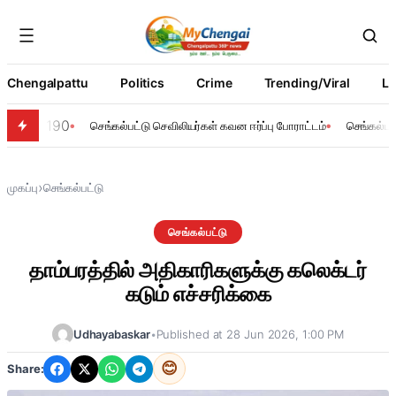
Chengalpattu
Politics
Crime
Trending/Viral
Li
190
செங்கல்பட்டு செவிலியர்கள் கவன ஈர்ப்பு போராட்டம்
செங்கல்பட்
›
முகப்பு
செங்கல்பட்டு
செங்கல்பட்டு
தாம்பரத்தில் அதிகாரிகளுக்கு கலெக்டர்
கடும் எச்சரிக்கை
Udhayabaskar
•
Published at 28 Jun 2026, 1:00 PM
😊
Share: