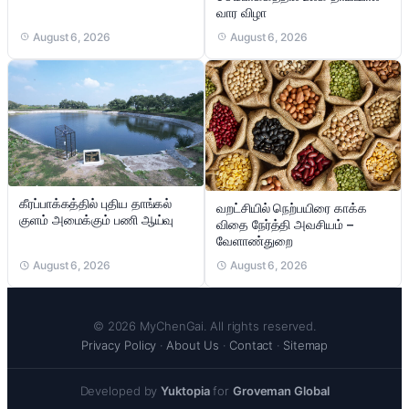
வார விழா
August 6, 2026
August 6, 2026
கீரப்பாக்கத்தில் புதிய தாங்கல்
வறட்சியில் நெற்பயிரை காக்க
குளம் அமைக்கும் பணி ஆய்வு
விதை நேர்த்தி அவசியம் –
வேளாண்துறை
August 6, 2026
August 6, 2026
© 2026 MyChenGai. All rights reserved.
Privacy Policy
·
About Us
·
Contact
·
Sitemap
Developed by
Yuktopia
for
Groveman Global