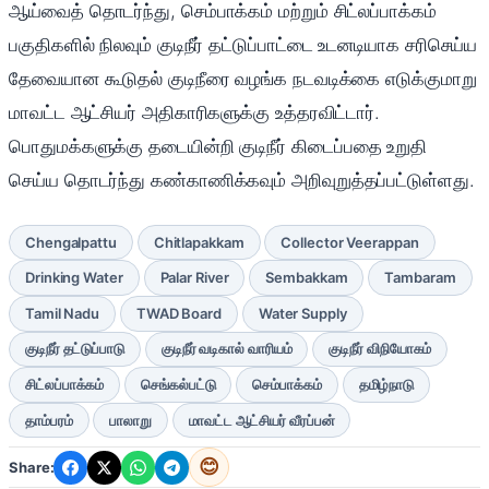
ஆய்வைத் தொடர்ந்து, செம்பாக்கம் மற்றும் சிட்லப்பாக்கம்
பகுதிகளில் நிலவும் குடிநீர் தட்டுப்பாட்டை உடனடியாக சரிசெய்ய
தேவையான கூடுதல் குடிநீரை வழங்க நடவடிக்கை எடுக்குமாறு
மாவட்ட ஆட்சியர் அதிகாரிகளுக்கு உத்தரவிட்டார்.
பொதுமக்களுக்கு தடையின்றி குடிநீர் கிடைப்பதை உறுதி
செய்ய தொடர்ந்து கண்காணிக்கவும் அறிவுறுத்தப்பட்டுள்ளது.
Chengalpattu
Chitlapakkam
Collector Veerappan
Drinking Water
Palar River
Sembakkam
Tambaram
Tamil Nadu
TWAD Board
Water Supply
குடிநீர் தட்டுப்பாடு
குடிநீர் வடிகால் வாரியம்
குடிநீர் விநியோகம்
சிட்லப்பாக்கம்
செங்கல்பட்டு
செம்பாக்கம்
தமிழ்நாடு
தாம்பரம்
பாலாறு
மாவட்ட ஆட்சியர் வீரப்பன்
😊
Share: