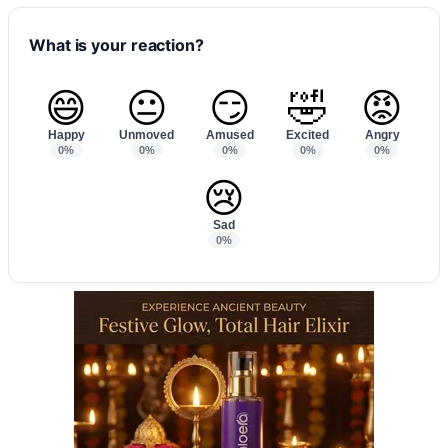
What is your reaction?
😄
😐
😏
🤣
😡
Happy
Unmoved
Amused
Excited
Angry
0%
0%
0%
0%
0%
😢
Sad
0%