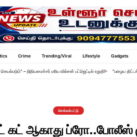
tics
Crime
Trending/Viral
Lifestyle
Gadgets
யல்படும்" – நிதியமைச்சர் மரிய வில்சன் பட்ஜெட்டில் உறுதி!
"பழைய திட்டங்க
செங்கல்பட்டு
 கட் ஆகாது ப்ரோ..போலீஸ்