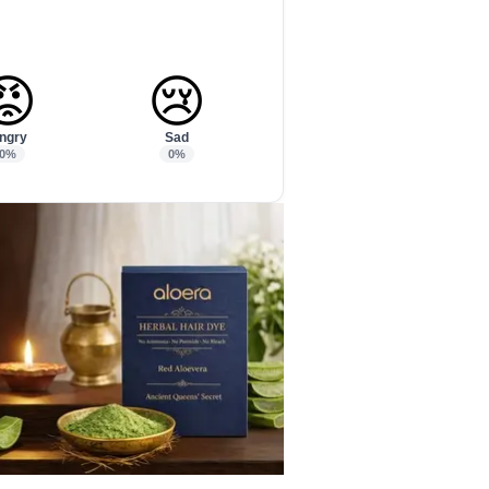
😡
😢
ngry
Sad
0%
0%