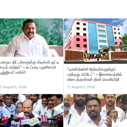
“பழைய திட்டங்களுக்கு ஸ்டிக்கர் ஒட்டி
பெயர் மாற்றம்” – எடப்பாடி பழனிசாமி
“டிஎன்பிஎஸ்சி தேர்வர்களுக்குப்
பூஜ்ஜியம்’ மார்க்!
பறந்தது அப்டேட்” – இணையத்தில்
விடைத்தாள்கள் திடீர் வெளியீடு!
August 5, 2026
August 5, 2026