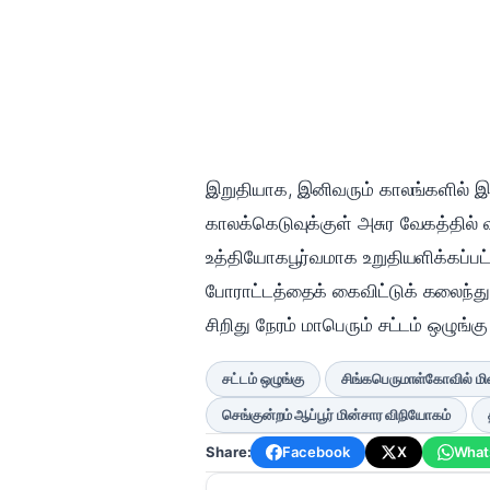
இறுதியாக, இனிவரும் காலங்களில் இது
காலக்கெடுவுக்குள் அசுர வேகத்தில் வ
உத்தியோகபூர்வமாக உறுதியளிக்கப்பட
போராட்டத்தைக் கைவிட்டுக் கலைந்து 
சிறிது நேரம் மாபெரும் சட்டம் ஒழுங்கு 
சட்டம் ஒழுங்கு
சிங்கபெருமாள்கோவில் மி
செங்குன்றம் ஆப்பூர் மின்சார விநியோகம்
Share:
Facebook
X
What