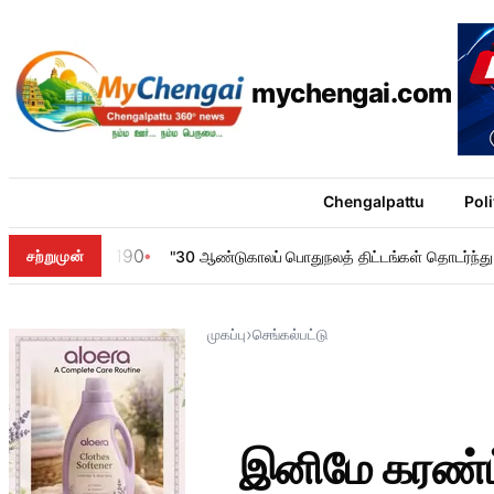
mychengai.com
Chengalpattu
Poli
190
சற்றுமுன்
"30 ஆண்டுகாலப் பொதுநலத் திட்டங்கள் தொடர்ந்து செ
›
முகப்பு
செங்கல்பட்டு
இனிமே கரண்ட்