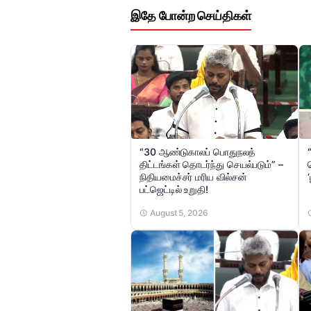
இதே போன்ற செய்திகள்
“30 ஆண்டுகாலப் பொதுநலத்
திட்டங்கள் தொடர்ந்து செயல்படும்” –
நிதியமைச்சர் மரிய வில்சன்
‘
பட்ஜெட்டில் உறுதி!
August 5, 2026