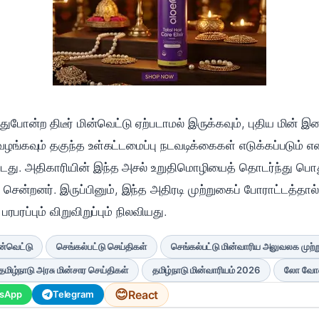
போன்ற திடீர் மின்வெட்டு ஏற்படாமல் இருக்கவும், புதிய மின் இண
ழங்கவும் தகுந்த உள்கட்டமைப்பு நடவடிக்கைகள் எடுக்கப்படும் எ
்டது. அதிகாரியின் இந்த அசல் உறுதிமொழியைத் தொடர்ந்து பொத
சென்றனர். இருப்பினும், இந்த அதிரடி முற்றுகைப் போராட்டத்தால
பரபரப்பும் விறுவிறுப்பும் நிலவியது.
ன்வெட்டு
செங்கல்பட்டு செய்திகள்
செங்கல்பட்டு மின்வாரிய அலுவலக முற
தமிழ்நாடு அரசு மின்சார செய்திகள்
தமிழ்நாடு மின்வாரியம் 2026
லோ வோல்
😊
React
sApp
Telegram