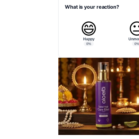
What is your reaction?
😄

Happy
Unmo
0%
0