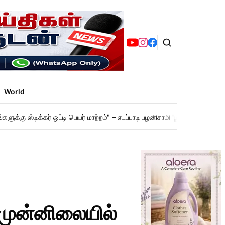
World
ளுக்கு ஸ்டிக்கர் ஒட்டி பெயர் மாற்றம்" – எடப்பாடி பழனிசாமி 'பூஜ்ஜியம்' மார்க்!
 முன்னிலையில்