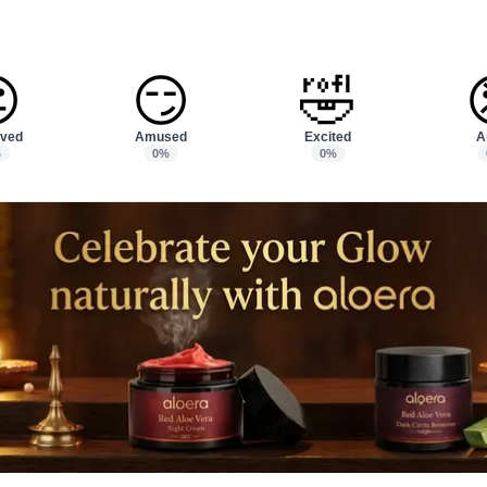

😏
🤣
ved
Amused
Excited
A
%
0%
0%