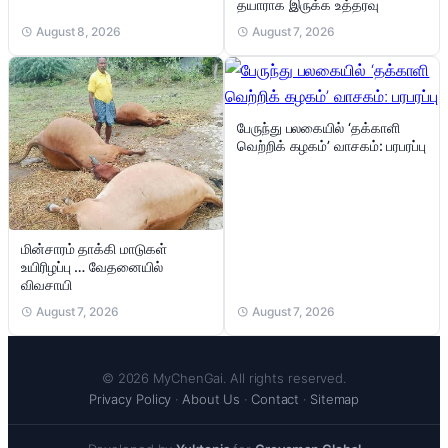
தயாராக இருக்க உத்தரவு
August 8, 2026
August 7, 2026
பேருந்து பலகையில் ‘தக்காளி
வெற்றிக் கழகம்’ வாசகம்: பரபரப்பு
மின்சாரம் தாக்கி மாடுகள்
உயிரிழப்பு … வேதனையில்
விவசாயி
August 7, 2026
August 7, 2026
© 2026 MyChenGai. All rights reserved.
Privacy Policy
·
About Us
·
Contact
·
Sitemap