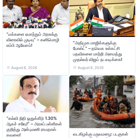
“மக்களை ஏமாற்றும் அரசுக்கு
விரைவில் முடிவு” – கனிமொழி
“அதிமுக மாஜிக்களுக்கு
எம்பி ஆவேசம்!
போஸ்ட்” – தவெக உள்கட்சி
பதவிகளை மாற்றி அமைத்து
முதல்வர் விஜய் நடவடிக்கை!
August 8, 2026
August 8, 2026
“கல்வி நிதி ஒதுக்கீடு 1.30%
ஆகச் சரிவு!” – அரசுப் பள்ளிகள்
குறித்து அன்புமணி ராமதாஸ்
வடகிழக்கு பருவமழை: படகுகள்
கவலை!