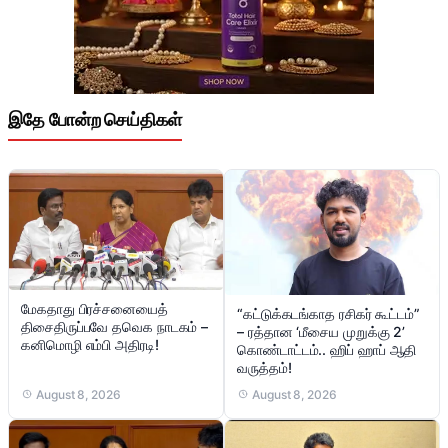
இதே போன்ற செய்திகள்
மேகதாது பிரச்சனையைத்
“கட்டுக்கடங்காத ரசிகர் கூட்டம்”
திசைதிருப்பவே தவெக நாடகம் –
– ரத்தான ‘மீசைய முறுக்கு 2’
கனிமொழி எம்பி அதிரடி!
கொண்டாட்டம்.. ஹிப் ஹாப் ஆதி
வருத்தம்!
August 8, 2026
August 8, 2026