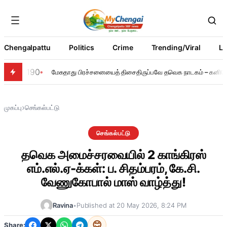
Chengalpattu
Politics
Crime
Trending/Viral
Li
190
மேகதாது பிரச்சனையைத் திசைதிருப்பவே தவெக நாடகம் – கனிமொழ
›
முகப்பு
செங்கல்பட்டு
செங்கல்பட்டு
தவெக அமைச்சரவையில் 2 காங்கிரஸ்
எம்.எல்.ஏ-க்கள்: ப. சிதம்பரம், கே.சி.
வேணுகோபால் மாஸ் வாழ்த்து!
Ravina
•
Published at 20 May 2026, 8:24 PM
😊
Share: