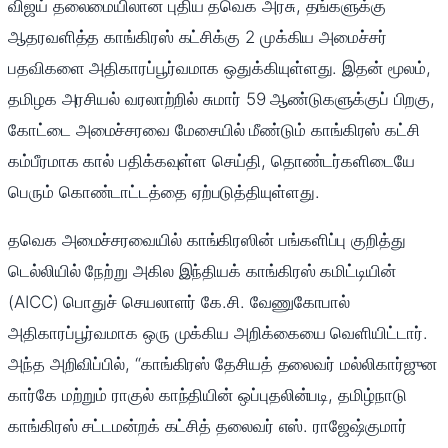
விஜய் தலைமையிலான புதிய தவெக அரசு, தங்களுக்கு
ஆதரவளித்த காங்கிரஸ் கட்சிக்கு 2 முக்கிய அமைச்சர்
பதவிகளை அதிகாரப்பூர்வமாக ஒதுக்கியுள்ளது. இதன் மூலம்,
தமிழக அரசியல் வரலாற்றில் சுமார் 59 ஆண்டுகளுக்குப் பிறகு,
கோட்டை அமைச்சரவை மேசையில் மீண்டும் காங்கிரஸ் கட்சி
கம்பீரமாக கால் பதிக்கவுள்ள செய்தி, தொண்டர்களிடையே
பெரும் கொண்டாட்டத்தை ஏற்படுத்தியுள்ளது.
தவெக அமைச்சரவையில் காங்கிரஸின் பங்களிப்பு குறித்து
டெல்லியில் நேற்று அகில இந்தியக் காங்கிரஸ் கமிட்டியின்
(AICC) பொதுச் செயலாளர் கே.சி. வேணுகோபால்
அதிகாரப்பூர்வமாக ஒரு முக்கிய அறிக்கையை வெளியிட்டார்.
அந்த அறிவிப்பில், “காங்கிரஸ் தேசியத் தலைவர் மல்லிகார்ஜுன
கார்கே மற்றும் ராகுல் காந்தியின் ஒப்புதலின்படி, தமிழ்நாடு
காங்கிரஸ் சட்டமன்றக் கட்சித் தலைவர் எஸ். ராஜேஷ்குமார்