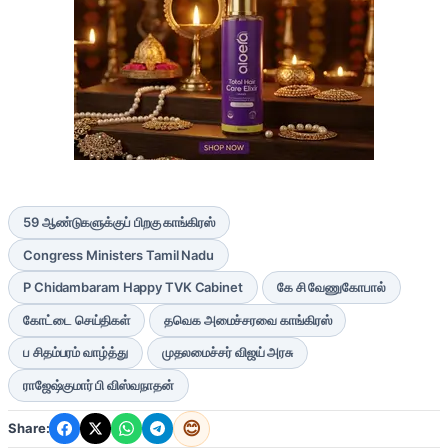
59 ஆண்டுகளுக்குப் பிறகு காங்கிரஸ்
Congress Ministers Tamil Nadu
P Chidambaram Happy TVK Cabinet
கே சி வேணுகோபால்
கோட்டை செய்திகள்
தவெக அமைச்சரவை காங்கிரஸ்
ப சிதம்பரம் வாழ்த்து
முதலமைச்சர் விஜய் அரசு
ராஜேஷ்குமார் பி விஸ்வநாதன்
😊
Share: