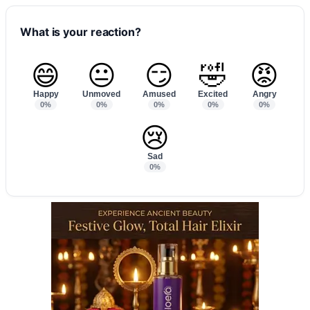
What is your reaction?
😄
😐
😏
🤣
😡
Happy
Unmoved
Amused
Excited
Angry
0%
0%
0%
0%
0%
😢
Sad
0%