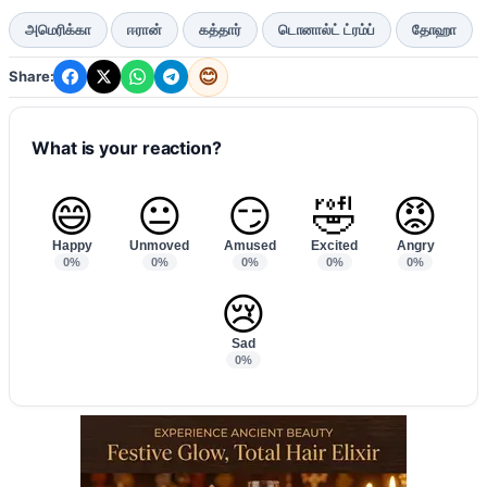
அமெரிக்கா
ஈரான்
கத்தார்
டொனால்ட் ட்ரம்ப்
தோஹா
😊
Share:
What is your reaction?
😄
😐
😏
🤣
😡
Happy
Unmoved
Amused
Excited
Angry
0%
0%
0%
0%
0%
😢
Sad
0%