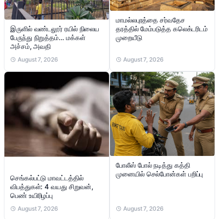
மாமல்லபுரத்தை சர்வதேச
இருளில் வண்டலூர் ரயில் நிலைய
தரத்தில் மேம்படுத்த கலெக்டரிடம்
பேருந்து நிறுத்தம்… மக்கள்
முறையீடு
அச்சம், அவதி
August 7, 2026
August 7, 2026
போலீஸ் போல் நடித்து கத்தி
முனையில் செல்போன்கள் பறிப்பு
செங்கல்பட்டு மாவட்டத்தில்
விபத்துகள்: 4 வயது சிறுவன்,
பெண் உயிரிழப்பு
August 7, 2026
August 7, 2026