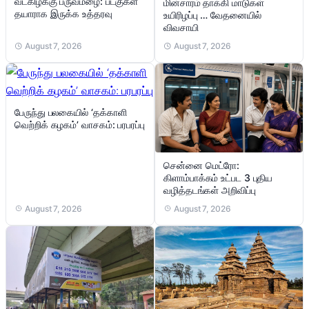
வடகிழக்கு பருவமழை: படகுகள்
மின்சாரம் தாக்கி மாடுகள்
தயாராக இருக்க உத்தரவு
உயிரிழப்பு … வேதனையில்
விவசாயி
August 7, 2026
August 7, 2026
பேருந்து பலகையில் ‘தக்காளி
வெற்றிக் கழகம்’ வாசகம்: பரபரப்பு
சென்னை மெட்ரோ:
கிளாம்பாக்கம் உட்பட 3 புதிய
வழித்தடங்கள் அறிவிப்பு
August 7, 2026
August 7, 2026