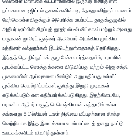
வெள்ளள மாளிகை வட்டாரங்களில் இருந்து கசிந்துள்ள
நம்பகமான டிஜிட்டல் தகவல்களின்படி, தோஹாவிற்குப் பயணம்
மேற்கொள்ளவிருக்கும் அமெரிக்க உயர்மட்ட தூதுக்குழுவில்
அதிபர் டிரம்பின் சிறப்புத் தூதர் ஸ்டீவ் விட்காஃப் மற்றும் அவரது
மருமகன் ஜாரெட் குஷ்னர் ஆகியோர் அடங்கிய முக்கிய
உத்திசார் வல்லுநர்கள் இடம்பெற்றுள்ளதாகத் தெரிகிறது.
இந்தத் தொழில்நுட்பக் குழு பேச்சுவார்த்தையில், ஈரானின்
முடக்கப்பட்ட சொத்துக்களை விடுவிப்பது மற்றும் அணுசக்தி
முகமையின் ஆய்வுகளை மீண்டும் அனுமதிப்பது உள்ளிட்ட
முக்கிய செயல்திட்டங்கள் குறித்து இறுதி முடிவுகள்
எடுக்கப்படும் என எதிர்பார்க்கப்படுகிறது. இதற்கிடையே,
ஈரானிய அதிபர் மசூத் பெசெஷ்கியான் கத்தாரில் உள்ள
தங்களது 6 பில்லியன் டாலர் நிதியை மீட்பதற்கான சிறந்த
வெற்றியாக இந்த இடைக்கால உடன்பாட்டைத் தனது நாட்டு
ஊடகங்களிடம் விவரித்துள்ளார்.