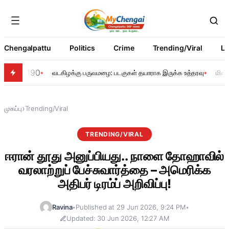
Chengalpattu
Politics
Crime
Trending/Viral
Li
190
வடகிழக்கு பருவமழை: படகுகள் தயாராக இருக்க உத்தரவு
மின்
›
முகப்பு
Trending/Viral
TRENDING/VIRAL
ஈரான் தூது அனுப்பியது.. நாளை தோஹாவில்
வரலாற்றுப் பேச்சுவார்த்தை – அமெரிக்க
அதிபர் டிரம்ப் அறிவிப்பு!
Ravina
•
Published at 29 Jun 2026, 9:24 PM
•
Updated: 30 Jun 2026, 12:27 AM