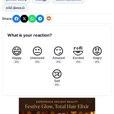
ரயில் நிலையம்
😊
Share:
What is your reaction?
😄
😐
😏
🤣
😡
Happy
Unmoved
Amused
Excited
Angry
0%
0%
0%
0%
0%
😢
Sad
0%