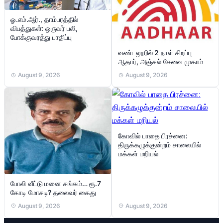
ஓ.எம்.ஆர்., தாம்பரத்தில்
விபத்துகள்: ஒருவர் பலி,
போக்குவரத்து பாதிப்பு
வண்டலூரில் 2 நாள் சிறப்பு
ஆதார், அஞ்சல் சேவை முகாம்
August 9, 2026
August 9, 2026
கோவில் பாதை பிரச்னை:
திருக்கழுக்குன்றம் சாலையில்
மக்கள் மறியல்
போலி வீட்டு மனை சங்கம்… ரூ.7
கோடி மோசடி? தலைவர் கைது
August 9, 2026
August 9, 2026