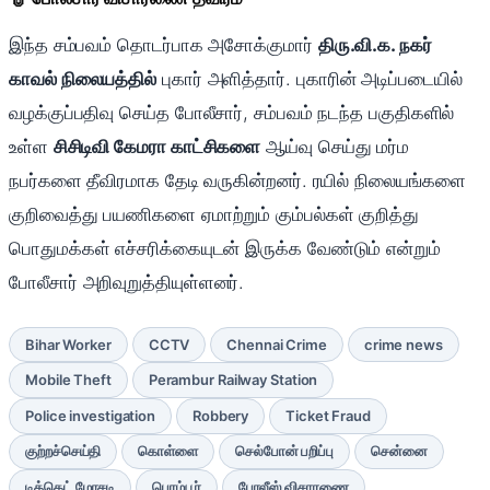
இந்த சம்பவம் தொடர்பாக அசோக்குமார்
திரு.வி.க. நகர்
காவல் நிலையத்தில்
புகார் அளித்தார். புகாரின் அடிப்படையில்
வழக்குப்பதிவு செய்த போலீசார், சம்பவம் நடந்த பகுதிகளில்
உள்ள
சிசிடிவி கேமரா காட்சிகளை
ஆய்வு செய்து மர்ம
நபர்களை தீவிரமாக தேடி வருகின்றனர். ரயில் நிலையங்களை
குறிவைத்து பயணிகளை ஏமாற்றும் கும்பல்கள் குறித்து
பொதுமக்கள் எச்சரிக்கையுடன் இருக்க வேண்டும் என்றும்
போலீசார் அறிவுறுத்தியுள்ளனர்.
Bihar Worker
CCTV
Chennai Crime
crime news
Mobile Theft
Perambur Railway Station
Police investigation
Robbery
Ticket Fraud
குற்றச்செய்தி
கொள்ளை
செல்போன் பறிப்பு
சென்னை
டிக்கெட் மோசடி
பெரம்பூர்
போலீஸ் விசாரணை