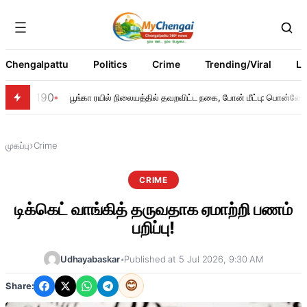
Chengalpattu
Politics
Crime
Trending/Viral
Li
190
பூங்கா ரயில் நிலையத்தில் தவறவிட்ட நகை, போன் மீட்பு: பொன்னேரி 
›
முகப்பு
Crime
CRIME
டிக்கெட் வாங்கித் தருவதாக ஏமாற்றி பணம்
பறிப்பு!
Udhayabaskar
•
Published at 5 Jul 2026, 9:30 AM
😊
Share: