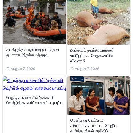
வடகிழக்கு பருவமழை: படகுகள்
மின்சாரம் தாக்கி மாடுகள்
தயாராக இருக்க உத்தரவு
உயிரிழப்பு … வேதனையில்
விவசாயி
August 7, 2026
August 7, 2026
பேருந்து பலகையில் ‘தக்காளி
வெற்றிக் கழகம்’ வாசகம்: பரபரப்பு
சென்னை மெட்ரோ:
கிளாம்பாக்கம் உட்பட 3 புதிய
வழித்தடங்கள் அறிவிப்பு