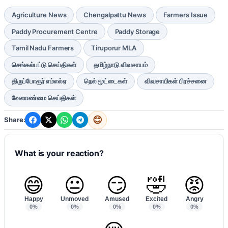
Agriculture News
Chengalpattu News
Farmers Issue
Paddy Procurement Centre
Paddy Storage
Tamil Nadu Farmers
Tiruporur MLA
செங்கல்பட்டு செய்திகள்
தமிழ்நாடு விவசாயம்
திருப்போரூர் எம்எல்ஏ
நெல் மூட்டைகள்
விவசாயிகள் பிரச்சனை
வேளாண்மை செய்திகள்
😊
Share:
What is your reaction?
😄
😐
😏
🤣
😡
Happy
Unmoved
Amused
Excited
Angry
0%
0%
0%
0%
0%