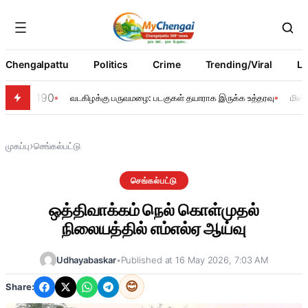
Chengalpattu
Politics
Crime
Trending/Viral
Li
190
வடகிழக்கு பருவமழை: படகுகள் தயாராக இருக்க உத்தரவு
மின்
›
முகப்பு
செங்கல்பட்டு
செங்கல்பட்டு
ஒத்திவாக்கம் நெல் கொள்முதல்
நிலையத்தில் எம்எல்ஏ ஆய்வு
Udhayabaskar
•
Published at 16 May 2026, 7:03 AM
😊
Share: