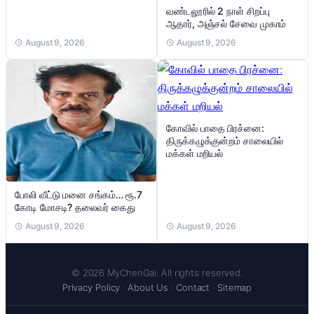
வண்டலூரில் 2 நாள் சிறப்பு
ஆதார், அஞ்சல் சேவை முகாம்
August 9, 2026
August 9, 2026
கோவில் பாதை பிரச்னை:
திருக்கழுக்குன்றம் சாலையில்
மக்கள் மறியல்
போலி வீட்டு மனை சங்கம்… ரூ.7
கோடி மோசடி? தலைவர் கைது
August 9, 2026
August 9, 2026
© 2026 MyChenGai. All rights reserved.
Privacy Policy
·
About Us
·
Contact
·
Sitemap