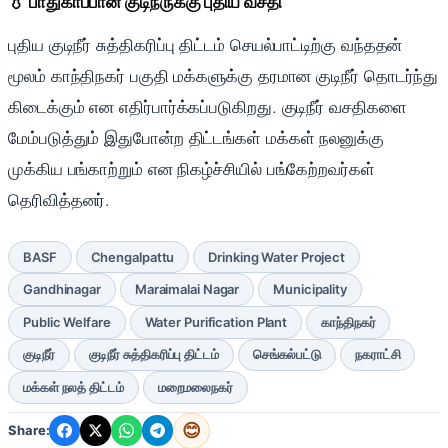
💧 பாதுகாப்பான குடிநீருக்கு புதிய வசதி
புதிய குடிநீர் சுத்திகரிப்பு திட்டம் செயல்பாட்டிற்கு வந்ததன்
மூலம் காந்திநகர் பகுதி மக்களுக்கு தரமான குடிநீர் தொடர்ந்து
கிடைக்கும் என எதிர்பார்க்கப்படுகிறது. குடிநீர் வசதிகளை
மேம்படுத்தும் இதுபோன்ற திட்டங்கள் மக்கள் நலனுக்கு
முக்கிய பங்காற்றும் என நிகழ்ச்சியில் பங்கேற்றவர்கள்
தெரிவித்தனர்.
BASF
Chengalpattu
Drinking Water Project
Gandhinagar
Maraimalai Nagar
Municipality
Public Welfare
Water Purification Plant
காந்திநகர்
குடிநீர்
குடிநீர் சுத்திகரிப்பு திட்டம்
செங்கல்பட்டு
நகராட்சி
மக்கள் நலத் திட்டம்
மறைமலைநகர்
😊
Share: