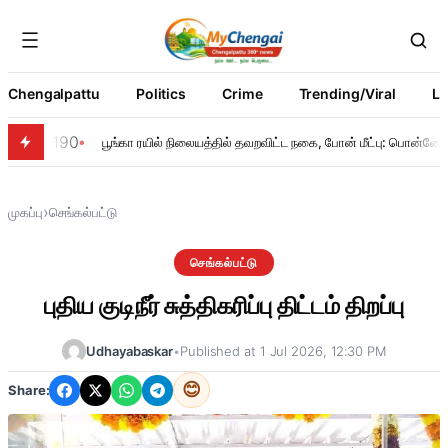
Chengalpattu
Politics
Crime
Trending/Viral
Li
190
பூங்கா ரயில் நிலையத்தில் தவறவிட்ட நகை, போன் மீட்பு: பொன்னேரி 
›
முகப்பு
செங்கல்பட்டு
செங்கல்பட்டு
புதிய குடிநீர் சுத்திகரிப்பு திட்டம் திறப்பு
Udhayabaskar
•
Published at 1 Jul 2026, 12:30 PM
😊
Share: