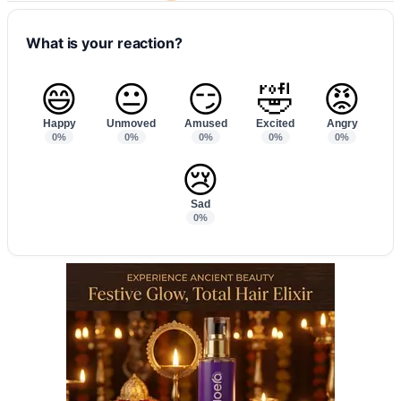
What is your reaction?
😄
😐
😏
🤣
😡
Happy
Unmoved
Amused
Excited
Angry
0%
0%
0%
0%
0%
😢
Sad
0%