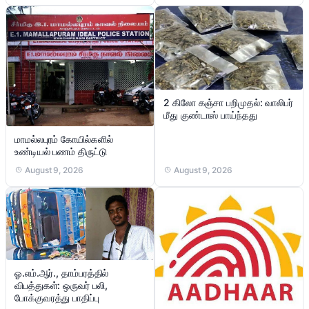
2 கிலோ கஞ்சா பறிமுதல்: வாலிபர்
மீது குண்டாஸ் பாய்ந்தது
மாமல்லபுரம் கோயில்களில்
உண்டியல் பணம் திருட்டு
August 9, 2026
August 9, 2026
ஓ.எம்.ஆர்., தாம்பரத்தில்
விபத்துகள்: ஒருவர் பலி,
போக்குவரத்து பாதிப்பு