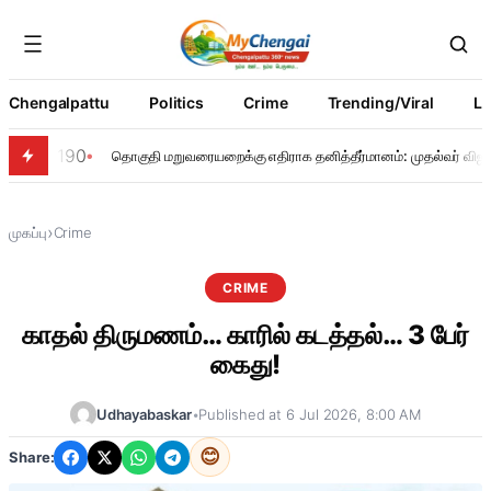
Chengalpattu
Politics
Crime
Trending/Viral
Li
190
தொகுதி மறுவரையறைக்கு எதிராக தனித்தீர்மானம்: முதல்வர் விஜய்
›
முகப்பு
Crime
CRIME
காதல் திருமணம்… காரில் கடத்தல்… 3 பேர்
கைது!
Udhayabaskar
•
Published at 6 Jul 2026, 8:00 AM
😊
Share: