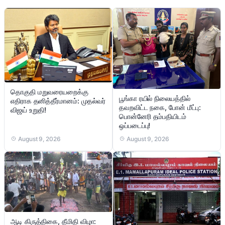
தொகுதி மறுவரையறைக்கு
பூங்கா ரயில் நிலையத்தில்
எதிராக தனித்தீர்மானம்: முதல்வர்
தவறவிட்ட நகை, போன் மீட்பு:
விஜய் உறுதி!
பொன்னேரி தம்பதியிடம்
ஒப்படைப்பு!
August 9, 2026
August 9, 2026
ஆடி கிருத்திகை, தீமிதி விழா: