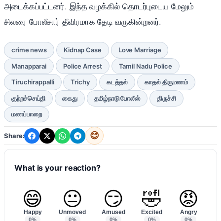
அடைக்கப்பட்டனர். இந்த வழக்கில் தொடர்புடைய மேலும்
சிலரை போலீசார் தீவிரமாக தேடி வருகின்றனர்.
crime news
Kidnap Case
Love Marriage
Manapparai
Police Arrest
Tamil Nadu Police
Tiruchirappalli
Trichy
கடத்தல்
காதல் திருமணம்
குற்றச்செய்தி
கைது
தமிழ்நாடு போலீஸ்
திருச்சி
மணப்பாறை
😊
Share:
What is your reaction?
😄
😐
😏
🤣
😡
Happy
Unmoved
Amused
Excited
Angry
0%
0%
0%
0%
0%