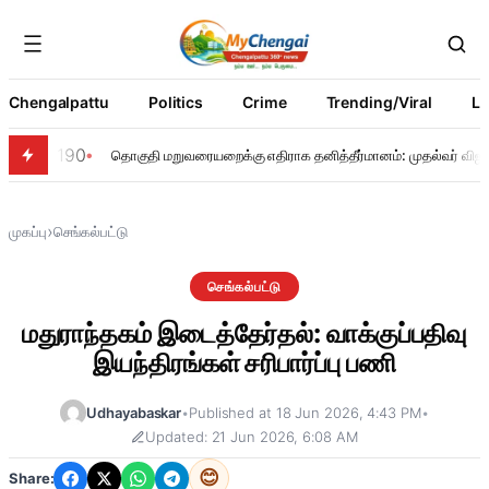
Chengalpattu
Politics
Crime
Trending/Viral
Li
190
தொகுதி மறுவரையறைக்கு எதிராக தனித்தீர்மானம்: முதல்வர் விஜய்
›
முகப்பு
செங்கல்பட்டு
செங்கல்பட்டு
மதுராந்தகம் இடைத்தேர்தல்: வாக்குப்பதிவு
இயந்திரங்கள் சரிபார்ப்பு பணி
Udhayabaskar
•
Published at 18 Jun 2026, 4:43 PM
•
Updated: 21 Jun 2026, 6:08 AM
😊
Share: