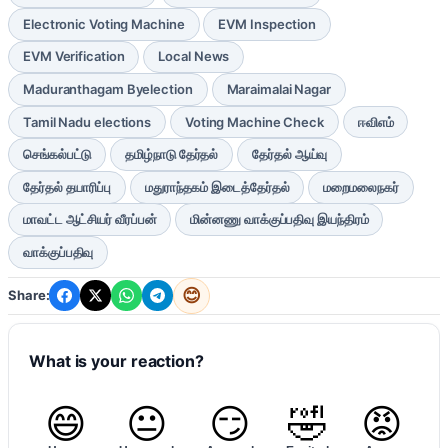
Electronic Voting Machine
EVM Inspection
EVM Verification
Local News
Maduranthagam Byelection
Maraimalai Nagar
Tamil Nadu elections
Voting Machine Check
ஈவிஎம்
செங்கல்பட்டு
தமிழ்நாடு தேர்தல்
தேர்தல் ஆய்வு
தேர்தல் தயாரிப்பு
மதுராந்தகம் இடைத்தேர்தல்
மறைமலைநகர்
மாவட்ட ஆட்சியர் வீரப்பன்
மின்னணு வாக்குப்பதிவு இயந்திரம்
வாக்குப்பதிவு
😊
Share:
What is your reaction?
😄
😐
😏
🤣
😡