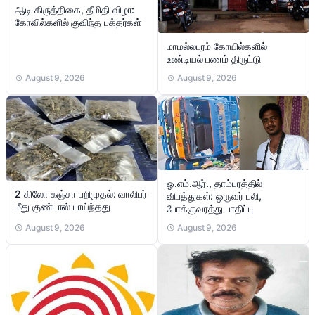
ஆடி கிருத்திகை, தீமிதி விழா:
கோவில்களில் குவிந்த பக்தர்கள்
மாமல்லபுரம் கோயில்களில்
உண்டியல் பணம் திருட்டு
August 9, 2026
August 9, 2026
ஓ.எம்.ஆர்., தாம்பரத்தில்
2 கிலோ கஞ்சா பறிமுதல்: வாலிபர்
விபத்துகள்: ஒருவர் பலி,
மீது குண்டாஸ் பாய்ந்தது
போக்குவரத்து பாதிப்பு
August 9, 2026
August 9, 2026