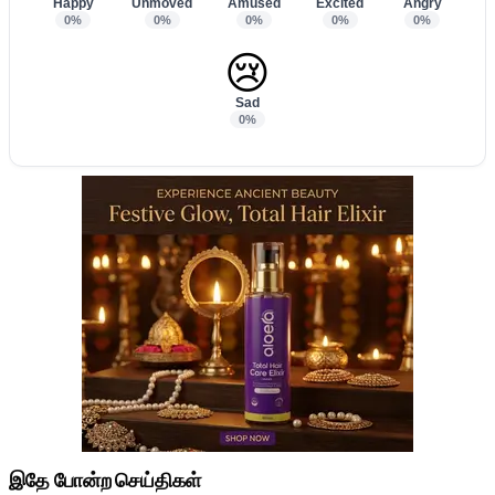
Happy
Unmoved
Amused
Excited
Angry
0%
0%
0%
0%
0%
😢
Sad
0%
இதே போன்ற செய்திகள்