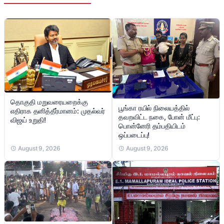
தொகுதி மறுவரையறைக்கு
பூங்கா ரயில் நிலையத்தில்
எதிராக தனித்தீர்மானம்: முதல்வர்
தவறவிட்ட நகை, போன் மீட்பு:
விஜய் உறுதி!
பொன்னேரி தம்பதியிடம்
ஒப்படைப்பு!
August 9, 2026
August 9, 2026