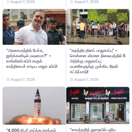
August 7, 2026
August 7, 2026
“சுதந்திர தினப் பாதுகாப்பு” –
“அலகாபாத்தில் பேச்சு,
சென்னை விமான நிலையத்தில் 5
ஜார்க்கண்டில் மவுனமா?” –
அடுக்கு பாதுகாப்பு;
காங்கிரஸ் எம்பி ராகுல்
பயணிகளுக்கு முக்கிய நேரக்
காந்தியைச் சாடிய பாஜக எம்பி!
கட்டுப்பாடு!
August 7, 2026
August 7, 2026
“கைத்தறித் துறையில் புதிய
“4,000 கி.மீ பாய்ந்து தாக்கும்