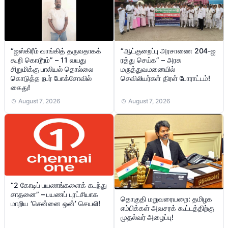
“ஐஸ்கிரீம் வாங்கித் தருவதாகக்
“ஆட்குறைப்பு அரசாணை 204-ஐ
கூறி கொடூரம்” – 11 வயது
ரத்து செய்க” – அரசு
சிறுமிக்கு பாலியல் தொல்லை
மருத்துவமனையில்
கொடுத்த நபர் போக்சோவில்
செவிலியர்கள் திரள் போராட்டம்!
கைது!
August 7, 2026
August 7, 2026
“2 கோடிப் பயணங்களைக் கடந்து
சாதனை” – பயணப் புரட்சியாக
தொகுதி மறுவரையறை: தமிழக
மாறிய ‘சென்னை ஒன்’ செயலி!
எம்பிக்கள் அவசரக் கூட்டத்திற்கு
முதல்வர் அழைப்பு!