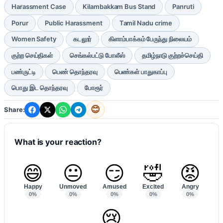
Harassment Case
Kilambakkam Bus Stand
Panruti
Porur
Public Harassment
Tamil Nadu crime
Women Safety
கடலூர்
கிளாம்பாக்கம் பேருந்து நிலையம்
குற்ற செய்திகள்
செங்கல்பட்டு போலீஸ்
தமிழ்நாடு குற்றச்செய்தி
பண்ருட்டி
பெண் தொந்தரவு
பெண்கள் பாதுகாப்பு
பொது இட தொந்தரவு
போரூர்
😊
Share:
What is your reaction?
😄
😐
😏
🤣
😡
Happy
Unmoved
Amused
Excited
Angry
0%
0%
0%
0%
0%
😢