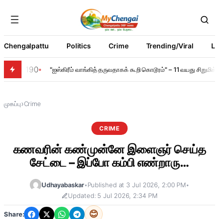
Chengalpattu
Politics
Crime
Trending/Viral
Li
190
"ஐஸ்கிரீம் வாங்கித் தருவதாகக் கூறி கொடூரம்" – 11 வயது சிறும
›
முகப்பு
Crime
CRIME
கணவரின் கண்முன்னே இளைஞர் செய்த
சேட்டை – இப்போ கம்பி எண்றாரு…
Udhayabaskar
•
Published at 3 Jul 2026, 2:00 PM
•
Updated: 5 Jul 2026, 2:34 PM
😊
Share: