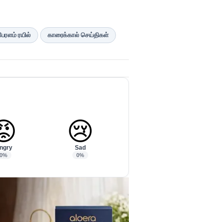
ேரளம் ரயில்
காரைக்கால் செய்திகள்
😡
😢
ngry
Sad
0%
0%