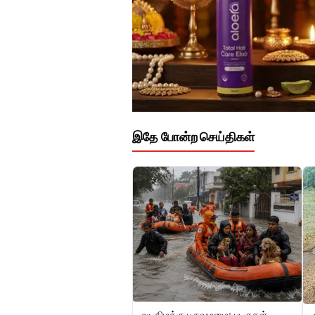
இதே போன்ற செய்திகள்
வடகிழக்கு பருவமழை: படகுகள்