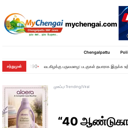
mychengai.com
Chengalpattu
Poli
190
சற்றுமுன்
வடகிழக்கு பருவமழை: படகுகள் தயாராக இருக்க உத
›
முகப்பு
Trending/Viral
“40 ஆண்டுகால 