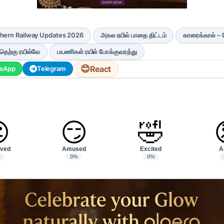
hern Railway Updates 2026
அகல ரயில் பாதை திட்டம்
காரைக்கால் – ப
தெற்கு ரயில்வே
பயணிகள் ரயில் போக்குவரத்து
😊
React
sApp
Telegram

😏
🤣
ved
Amused
Excited
A
%
0%
0%