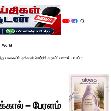
World
ந்து பலகையில் 'தக்காளி வெற்றிக் கழகம்' வாசகம்: பரபரப்பு
சென்னை மெட்ரோ: 
்கால் – பேரளம்