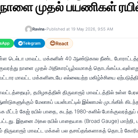
ாளை முதல் பயணிகள் ரயி
Ravina
•
Published at 19 May 2026, 9:55 AM
😊
React
sApp
Telegram
ுள்ள டெல்டா மாவட்ட மக்களின் 40 ஆண்டுகால நீண்ட போராட்டத்தி
வரத்து நாளை முதல் அதிகாரப்பூர்வமாகத் தொடங்கப்படவுள்ளது. இ
ுவட்டார மாவட்ட மக்களிடையே எல்லையற்ற மகிழ்ச்சியை ஏற்படுத்தி
மாவட்டத்தையும், தமிழகத்தின் திருவாரூர் மாவட்டத்தில் உள்ள ப
ண்டுகளுக்கும் மேலாகப் பயன்பாட்டில் இல்லாமல் முடங்கிக் கிடந்த
க்க மீட்டர் கேஜ் ரயில் பாதை, கடந்த 1980-களில் போக்குவரத்துப் 
ப்பட்டது. இதனை அகல ரயில் பாதையாக (Broad Gauge) மாற்றி, 
றும் திருவாரூர் மாவட்ட மக்கள் பல தசாப்தங்களாகத் தொடர் கோ