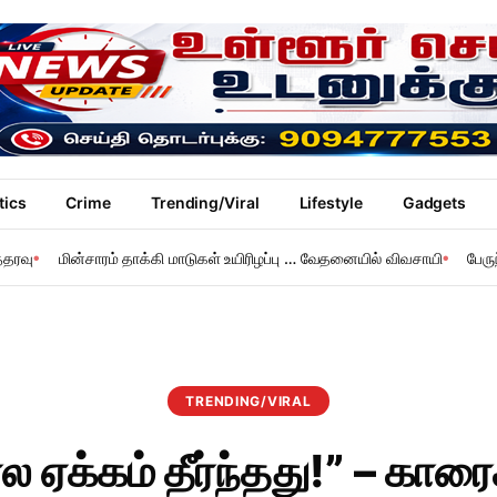
tics
Crime
Trending/Viral
Lifestyle
Gadgets
்தரவு
மின்சாரம் தாக்கி மாடுகள் உயிரிழப்பு … வேதனையில் விவசாயி
பேரு
TRENDING/VIRAL
ஏக்கம் தீர்ந்தது!” – காரைக