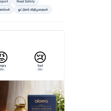
nsport
Road Safety
டுனர்கள்
ஓட்டுனர் விதிமுறைகள்
😡
😢
ngry
Sad
0%
0%