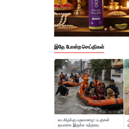
இதே போன்ற செய்திகள்
வடகிழக்கு பருவமழை: படகுகள்
தயாராக இருக்க உத்தரவு