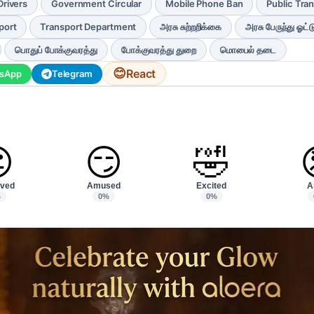
rivers
Government Circular
Mobile Phone Ban
Public Tra
port
Transport Department
அரசு சுற்றறிக்கை
அரசு பேருந்து ஓட்
பொதுப் போக்குவரத்து
போக்குவரத்து துறை
மொபைல் தடை
😊
React
sApp
Telegram

😏
🤣
ved
Amused
Excited
A
%
0%
0%