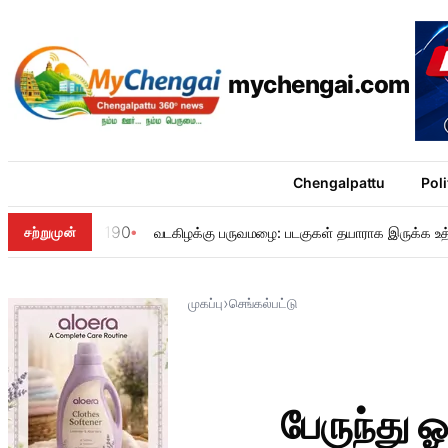
mychengai.com
Chengalpattu
Poli
190
சற்றுமுன்
வடகிழக்கு பருவமழை: படகுகள் தயாராக இருக்க உத
›
முகப்பு
செங்கல்பட்டு
பேருந்து 