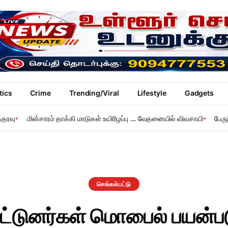
tics
Crime
Trending/Viral
Lifestyle
Gadgets
்தரவு
மின்சாரம் தாக்கி மாடுகள் உயிரிழப்பு … வேதனையில் விவசாயி
பேரு
செங்கல்பட்டு
ஓட்டுனர்கள் மொபைல் பயன்ப