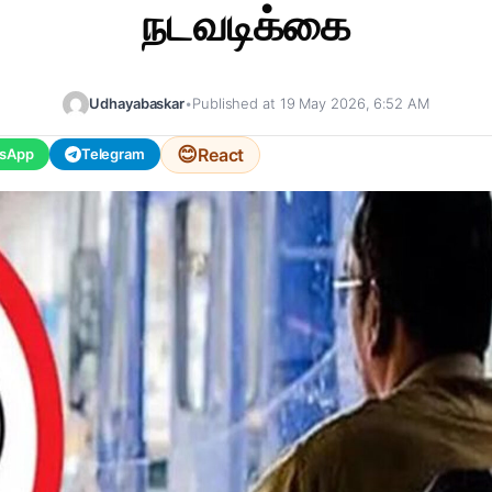
நடவடிக்கை
Udhayabaskar
•
Published at 19 May 2026, 6:52 AM
😊
React
sApp
Telegram