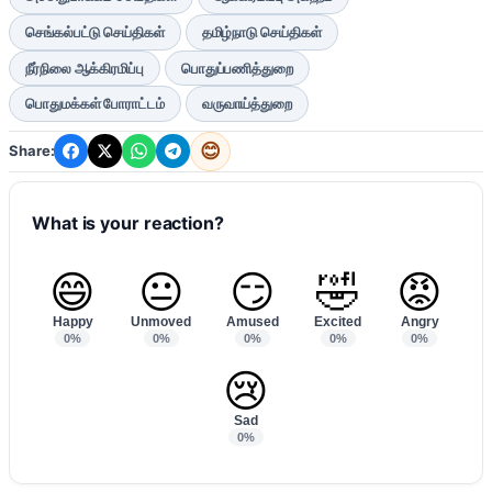
செங்கல்பட்டு செய்திகள்
தமிழ்நாடு செய்திகள்
நீர்நிலை ஆக்கிரமிப்பு
பொதுப்பணித்துறை
பொதுமக்கள் போராட்டம்
வருவாய்த்துறை
😊
Share:
What is your reaction?
😄
😐
😏
🤣
😡
Happy
Unmoved
Amused
Excited
Angry
0%
0%
0%
0%
0%
😢
Sad
0%