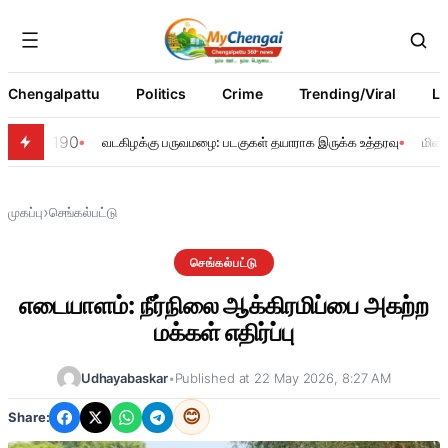
Chengalpattu
Politics
Crime
Trending/Viral
Li
190
வடகிழக்கு பருவமழை: படகுகள் தயாராக இருக்க உத்தரவு
மின்
›
முகப்பு
செங்கல்பட்டு
செங்கல்பட்டு
எடையாளம்: நீர்நிலை ஆக்கிரமிப்பை அகற்ற
மக்கள் எதிர்ப்பு
Udhayabaskar
•
Published at 22 May 2026, 8:27 AM
😊
Share: