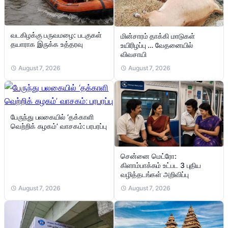
வடகிழக்கு பருவமழை: படகுகள்
மின்சாரம் தாக்கி மாடுகள்
தயாராக இருக்க உத்தரவு
உயிரிழப்பு … வேதனையில்
விவசாயி
August 7, 2026
August 7, 2026
பேருந்து பலகையில் ‘தக்காளி
வெற்றிக் கழகம்’ வாசகம்: பரபரப்பு
சென்னை மெட்ரோ:
கிளாம்பாக்கம் உட்பட 3 புதிய
வழித்தடங்கள் அறிவிப்பு
August 7, 2026
August 7, 2026