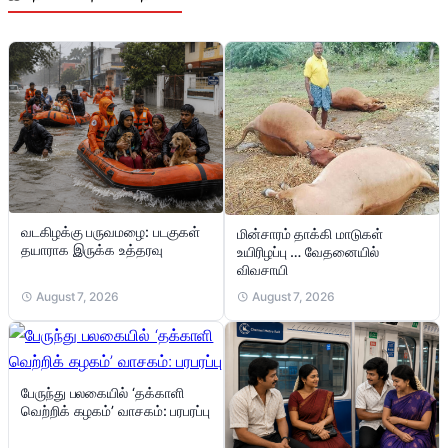
வடகிழக்கு பருவமழை: படகுகள்
மின்சாரம் தாக்கி மாடுகள்
தயாராக இருக்க உத்தரவு
உயிரிழப்பு … வேதனையில்
விவசாயி
August 7, 2026
August 7, 2026
பேருந்து பலகையில் ‘தக்காளி
வெற்றிக் கழகம்’ வாசகம்: பரபரப்பு