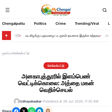
Chengalpattu
Politics
Crime
Trending/Viral
Li
190
வடகிழக்கு பருவமழை: படகுகள் தயாராக இருக்க உத்தரவு
மின்
›
முகப்பு
செங்கல்பட்டு
செங்கல்பட்டு
அனகாபுத்தூரில் இளம்பெண்
வெட்டிக்கொலை: அத்தை மகன்
வெறிச்செயல்
Udhayabaskar
•
Published at 26 Jun 2026, 11:30 AM
😊
Share: