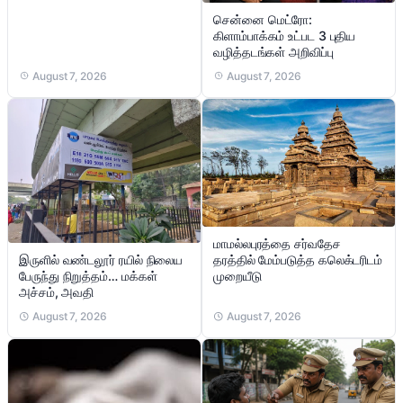
சென்னை மெட்ரோ:
கிளாம்பாக்கம் உட்பட 3 புதிய
வழித்தடங்கள் அறிவிப்பு
August 7, 2026
August 7, 2026
மாமல்லபுரத்தை சர்வதேச
இருளில் வண்டலூர் ரயில் நிலைய
தரத்தில் மேம்படுத்த கலெக்டரிடம்
பேருந்து நிறுத்தம்… மக்கள்
முறையீடு
அச்சம், அவதி
August 7, 2026
August 7, 2026