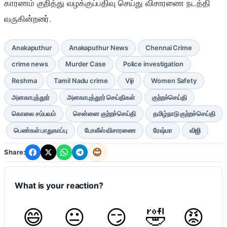
காரணம் குறித்து வழக்குப்பதிவு செய்து விசாரணை நடத்தி
வருகின்றனர்.
Anakaputhur
Anakaputhur News
Chennai Crime
crime news
Murder Case
Police investigation
Reshma
Tamil Nadu crime
Viji
Women Safety
அனகாபுத்தூர்
அனகாபுத்தூர் செய்திகள்
குற்றச்செய்தி
கொலை சம்பவம்
சென்னை குற்றச்செய்தி
தமிழ்நாடு குற்றச்செய்தி
பெண்கள் பாதுகாப்பு
போலீஸ் விசாரணை
ரேஷ்மா
விஜி
😊
Share:
What is your reaction?
😄
😐
😏
🤣
😡