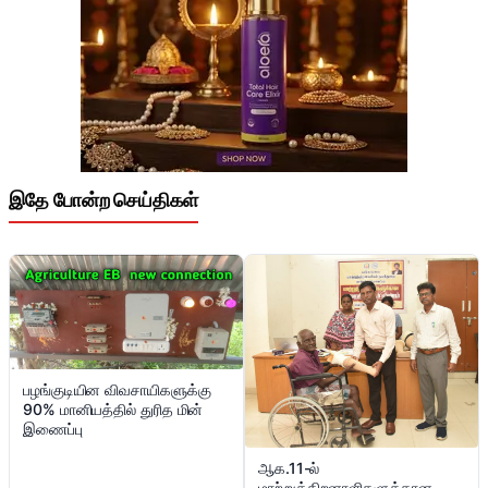
இதே போன்ற செய்திகள்
பழங்குடியின விவசாயிகளுக்கு
90% மானியத்தில் துரித மின்
இணைப்பு
ஆக.11-ல்
மாற்றுத்திறனாளிகளுக்கான