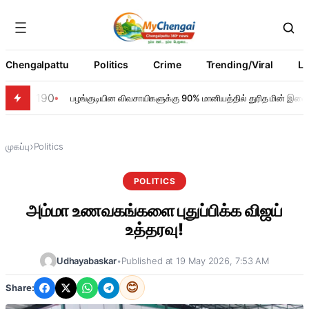
Chengalpattu
Politics
Crime
Trending/Viral
Li
190
பழங்குடியின விவசாயிகளுக்கு 90% மானியத்தில் துரித மின் இணை
›
முகப்பு
Politics
POLITICS
அம்மா உணவகங்களை புதுப்பிக்க விஜய்
உத்தரவு!
Udhayabaskar
•
Published at 19 May 2026, 7:53 AM
😊
Share: