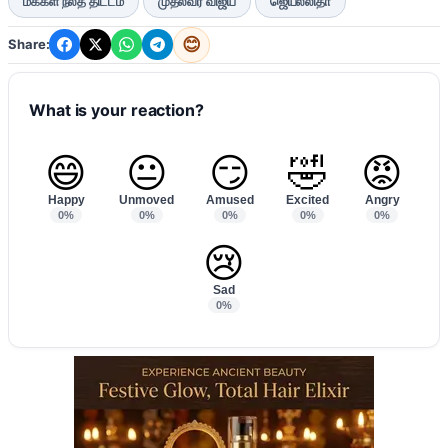
மக்கள் நலத் திட்டம்
முதல்வர் விஜய்
ஜெயலலிதா
😊
Share:
What is your reaction?
😄
😐
😏
🤣
😡
Happy
Unmoved
Amused
Excited
Angry
0%
0%
0%
0%
0%
😢
Sad
0%