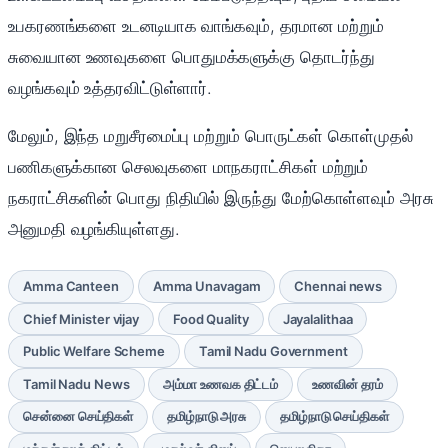
உபகரணங்களை உடனடியாக வாங்கவும், தரமான மற்றும்
சுவையான உணவுகளை பொதுமக்களுக்கு தொடர்ந்து
வழங்கவும் உத்தரவிட்டுள்ளார்.
மேலும், இந்த மறுசீரமைப்பு மற்றும் பொருட்கள் கொள்முதல்
பணிகளுக்கான செலவுகளை மாநகராட்சிகள் மற்றும்
நகராட்சிகளின் பொது நிதியில் இருந்து மேற்கொள்ளவும் அரசு
அனுமதி வழங்கியுள்ளது.
Amma Canteen
Amma Unavagam
Chennai news
Chief Minister vijay
Food Quality
Jayalalithaa
Public Welfare Scheme
Tamil Nadu Government
Tamil Nadu News
அம்மா உணவக திட்டம்
உணவின் தரம்
சென்னை செய்திகள்
தமிழ்நாடு அரசு
தமிழ்நாடு செய்திகள்