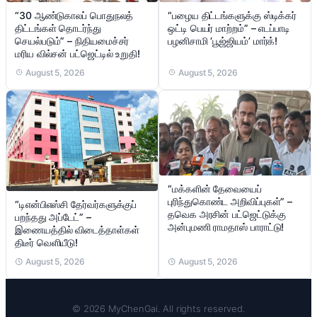
“30 ஆண்டுகாலப் பொதுநலத்
“பழைய திட்டங்களுக்கு ஸ்டிக்கர்
திட்டங்கள் தொடர்ந்து
ஒட்டி பெயர் மாற்றம்” – எடப்பாடி
செயல்படும்” – நிதியமைச்சர்
பழனிசாமி ‘பூஜ்ஜியம்’ மார்க்!
மரிய வில்சன் பட்ஜெட்டில் உறுதி!
August 5, 2026
August 5, 2026
“மக்களின் தேவையைப்
புரிந்துகொண்ட அறிவிப்புகள்” –
“டிஎன்பிஎஸ்சி தேர்வர்களுக்குப்
தவெக அரசின் பட்ஜெட்டுக்கு
பறந்தது அப்டேட்” –
அன்புமணி ராமதாஸ் பாராட்டு!
இணையத்தில் விடைத்தாள்கள்
திடீர் வெளியீடு!
August 5, 2026
August 5, 2026
© 2026 MyChenGai. All rights reserved.