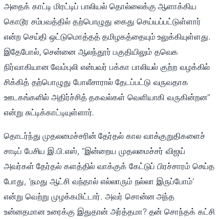
அதைக் காட்டி மிரட்டிப் பாலியல் தொல்லைக்கு ஆளாக்கிய
கொடூர சம்பவத்தில் தற்பொழுது கைது செய்யப்பட்டுள்ளார்
என்ற செய்தி ஒட்டுமொத்தத் தமிழகத்தையும் உலுக்கியுள்ளது.
இதேபோல், சென்னை ஆலந்தூர் பகுதியிலும் தவெக
நிர்வாகியான வேம்புலி என்பவர் பக்கா பாலியல் குற்ற வழக்கில்
சிக்கித் தற்பொழுது போலீசாரால் தேடப்பட்டு வருவதாக
ஊடகங்களில் அதிர்ச்சித் தகவல்கள் வெளியாகி வருகின்றன”
என்று சுட்டிக்காட்டியுள்ளார்.
தொடர்ந்து முதலமைச்சரின் தேர்தல் கால வாக்குறுதிகளைச்
சாடிப் பேசிய இ.பி.எஸ், “இன்றைய முதலமைச்சர் விஜய்
அவர்கள் தேர்தல் களத்தில் வாக்குக் கேட்டுப் பிரச்சாரம் செய்த
போது, ‘நமது ஆட்சி வந்தால் எல்லாரும் நல்லா இருப்போம்’
என்று வெற்று முழக்கமிட்டார். அவர் சொன்ன அந்த
உன்னதமான உரைக்கு இதுதான் அர்த்தமா? தன் சொந்தக் கட்சி