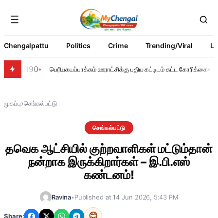
Chengalpattu
Politics
Crime
Trending/Viral
Li
190
பெரியகயப்பாக்கம் ஊராட்சிக்கு புதிய கட்டிடம் கட்ட கோரிக்கை
›
முகப்பு
செங்கல்பட்டு
செங்கல்பட்டு
தவெக ஆட்சியில் குற்றவாளிகள் மட்டும்தான்
நன்றாக இருக்கிறார்கள் – இ.பி.எஸ்
கண்டனம்!
Ravina
•
Published at 14 Jun 2026, 5:43 PM
😊
Share: