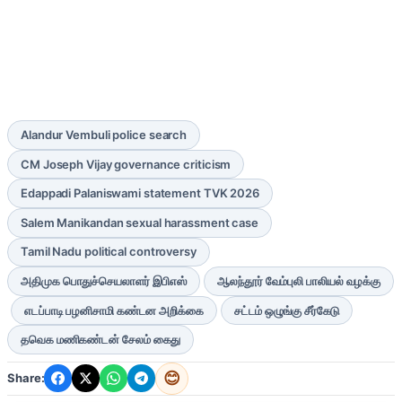
Alandur Vembuli police search
CM Joseph Vijay governance criticism
Edappadi Palaniswami statement TVK 2026
Salem Manikandan sexual harassment case
Tamil Nadu political controversy
அதிமுக பொதுச்செயலாளர் இபிஎஸ்
ஆலந்தூர் வேம்புலி பாலியல் வழக்கு
எடப்பாடி பழனிசாமி கண்டன அறிக்கை
சட்டம் ஒழுங்கு சீர்கேடு
தவெக மணிகண்டன் சேலம் கைது
😊
Share: