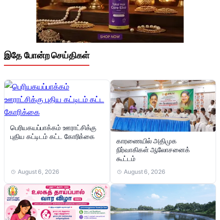
இதே போன்ற செய்திகள்
பெரியகயப்பாக்கம் ஊராட்சிக்கு
புதிய கட்டிடம் கட்ட கோரிக்கை
காரணையில் அதிமுக
நிர்வாகிகள் ஆலோசனைக்
கூட்டம்
August 6, 2026
August 6, 2026