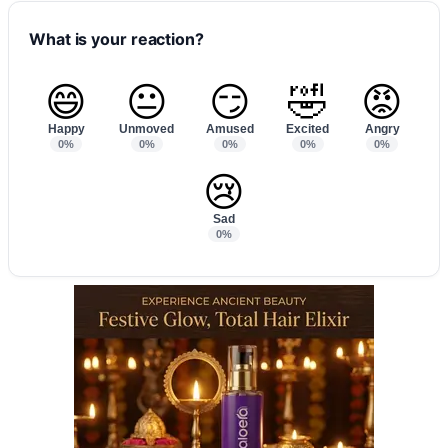
What is your reaction?
😄
😐
😏
🤣
😡
Happy
Unmoved
Amused
Excited
Angry
0%
0%
0%
0%
0%
😢
Sad
0%