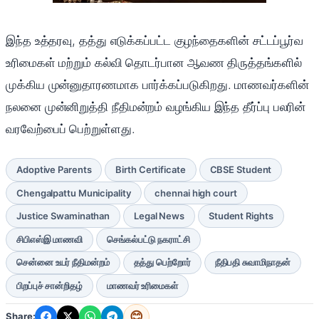
இந்த உத்தரவு, தத்து எடுக்கப்பட்ட குழந்தைகளின் சட்டப்பூர்வ
உரிமைகள் மற்றும் கல்வி தொடர்பான ஆவண திருத்தங்களில்
முக்கிய முன்னுதாரணமாக பார்க்கப்படுகிறது. மாணவர்களின்
நலனை முன்னிறுத்தி நீதிமன்றம் வழங்கிய இந்த தீர்ப்பு பலரின்
வரவேற்பைப் பெற்றுள்ளது.
Adoptive Parents
Birth Certificate
CBSE Student
Chengalpattu Municipality
chennai high court
Justice Swaminathan
Legal News
Student Rights
சிபிஎஸ்இ மாணவி
செங்கல்பட்டு நகராட்சி
சென்னை உயர் நீதிமன்றம்
தத்து பெற்றோர்
நீதிபதி சுவாமிநாதன்
பிறப்புச் சான்றிதழ்
மாணவர் உரிமைகள்
😊
Share: