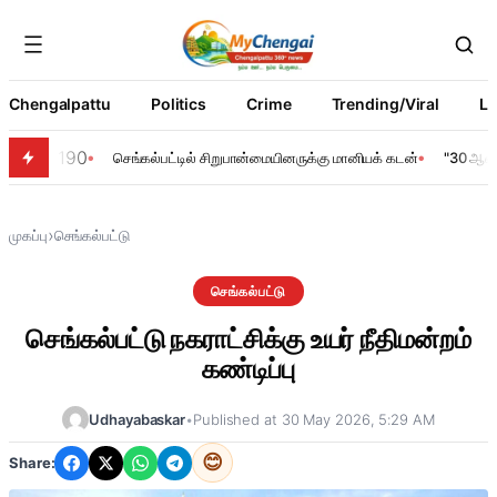
Chengalpattu
Politics
Crime
Trending/Viral
Li
190
செங்கல்பட்டில் சிறுபான்மையினருக்கு மானியக் கடன்
"30 ஆண்ட
›
முகப்பு
செங்கல்பட்டு
செங்கல்பட்டு
செங்கல்பட்டு நகராட்சிக்கு உயர் நீதிமன்றம்
கண்டிப்பு
Udhayabaskar
•
Published at 30 May 2026, 5:29 AM
😊
Share: