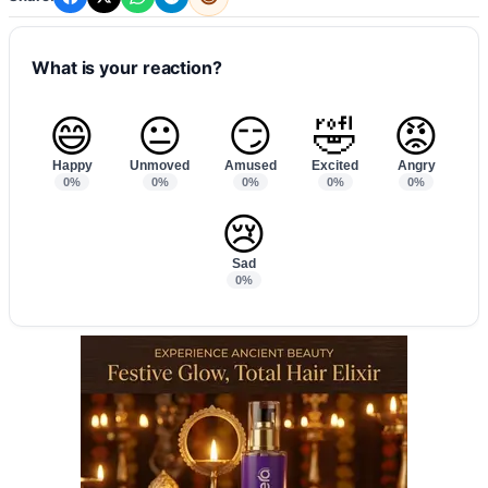
What is your reaction?
😄
😐
😏
🤣
😡
Happy
Unmoved
Amused
Excited
Angry
0%
0%
0%
0%
0%
😢
Sad
0%