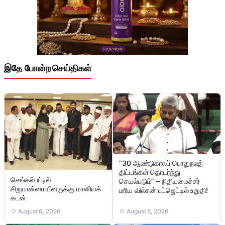
இதே போன்ற செய்திகள்
“30 ஆண்டுகாலப் பொதுநலத்
திட்டங்கள் தொடர்ந்து
செங்கல்பட்டில்
செயல்படும்” – நிதியமைச்சர்
சிறுபான்மையினருக்கு மானியக்
மரிய வில்சன் பட்ஜெட்டில் உறுதி!
கடன்
August 6, 2026
August 5, 2026