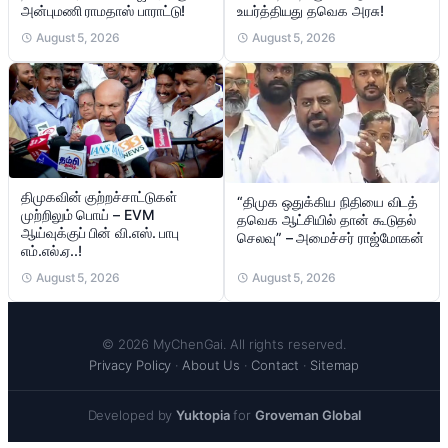
அன்புமணி ராமதாஸ் பாராட்டு!
உயர்த்தியது தவெக அரசு!
August 5, 2026
August 5, 2026
திமுகவின் குற்றச்சாட்டுகள்
“திமுக ஒதுக்கிய நிதியை விடத்
முற்றிலும் பொய் – EVM
தவெக ஆட்சியில் தான் கூடுதல்
ஆய்வுக்குப் பின் வி.எஸ். பாபு
செலவு” – அமைச்சர் ராஜ்மோகன்
எம்.எல்.ஏ..!
August 5, 2026
August 5, 2026
© 2026 MyChenGai. All rights reserved.
Privacy Policy
·
About Us
·
Contact
·
Sitemap
Developed by
Yuktopia
for
Groveman Global