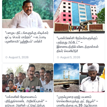
“பழைய திட்டங்களுக்கு ஸ்டிக்கர்
ஒட்டி பெயர் மாற்றம்” – எடப்பாடி
“டிஎன்பிஎஸ்சி தேர்வர்களுக்குப்
பழனிசாமி ‘பூஜ்ஜியம்’ மார்க்!
பறந்தது அப்டேட்” –
இணையத்தில் விடைத்தாள்கள்
திடீர் வெளியீடு!
August 5, 2026
August 5, 2026
“மக்களின் தேவையைப்
“முதல்முறை ஹஜ் பயணம்
புரிந்துகொண்ட அறிவிப்புகள்” –
செல்வவோருக்கு குட் நியூஸ்” –
தவெக அரசின் பட்ஜெட்டுக்கு
மானியத்தை ரூ.35 ஆயிரமாக