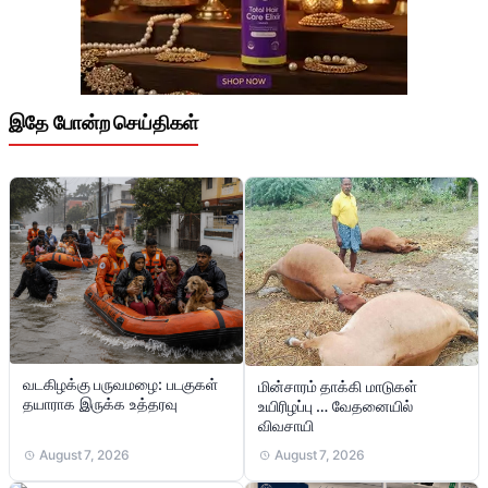
இதே போன்ற செய்திகள்
வடகிழக்கு பருவமழை: படகுகள்
மின்சாரம் தாக்கி மாடுகள்
தயாராக இருக்க உத்தரவு
உயிரிழப்பு … வேதனையில்
விவசாயி
August 7, 2026
August 7, 2026