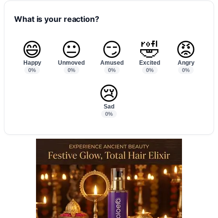
What is your reaction?
😄
😐
😏
🤣
😡
Happy
Unmoved
Amused
Excited
Angry
0%
0%
0%
0%
0%
😢
Sad
0%