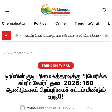
Chengalpattu
Politics
Crime
Trending/Viral
Li
190
வடகிழக்கு பருவமழை: படகுகள் தயாராக இருக்க உத்தரவு
மின்
›
முகப்பு
Trending/Viral
TRENDING/VIRAL
டிரம்பின் குடியுரிமை உத்தரவுக்கு அமெரிக்க
சுப்ரீம் கோர்ட் தடை 2026: 160
ஆண்டுகாலப் பிறப்புரிமைச் சட்டம் மீண்டும்
உறுதி!
Ravina
•
Published at 30 Jun 2026, 8:10 PM
•