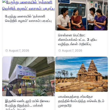
பேருந்து பலகையில் ‘தக்காளி
வெற்றிக் கழகம்’ வாசகம்: பரபரப்பு
சென்னை மெட்ரோ:
கிளாம்பாக்கம் உட்பட 3 புதிய
வழித்தடங்கள் அறிவிப்பு
August 7, 2026
August 7, 2026
மாமல்லபுரத்தை சர்வதேச
இருளில் வண்டலூர் ரயில் நிலைய
தரத்தில் மேம்படுத்த கலெக்டரிடம்
பேருந்து நிறுத்தம்… மக்கள்
முறையீடு
அச்சம், அவதி