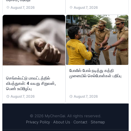
August 7, 2026
August 7, 2026
போலீஸ் போல் நடித்து கத்தி
முனையில் செல்போன்கள் பறிப்பு
செங்கல்பட்டு மாவட்டத்தில்
விபத்துகள்: 4 வயது சிறுவன்,
பெண் உயிரிழப்பு
August 7, 2026
August 7, 2026
© 2026 MyChenGai. All rights reserved.
Privacy Policy
·
About Us
·
Contact
·
Sitemap