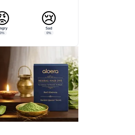
😡
😢
ngry
Sad
0%
0%