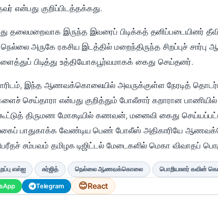
வர் என்பது குறிப்பிடத்தக்கது.
து தலைமறைவாக இருந்த இவரைப் பிடிக்கத் தனிப்படையினர் தீவிர
நெல்லை அருகே ரகசிய இடத்தில் மறைந்திருந்த சிறப்புச் சார்பு 
த்துப் பிடித்து உத்தியோகபூர்வமாகக் கைது செய்தனர்.
மாரிடம், இந்த ஆணவக்கொலையில் அவருக்குள்ள நேரடித் தொடர்ப
ளைச் செய்தாரா என்பது குறித்தும் போலீசார் கறாரான பாணியில
ல் கூட்டுத் திருமண மோசடியில் கணவன், மனைவி கைது செய்யப்பட்
ஒழுங்கைப் பாதுகாக்க வேண்டிய பெண் போலீஸ் அதிகாரியே ஆணவக்
ிபரீதச் சம்பவம் தமிழக டிஜிட்டல் மேடைகளில் மெகா விவாதப் பொ
ிறப்பு எஸ்ஐ
சுர்ஜித்
நெல்லை ஆணவக்கொலை
பொறியாளர் கவின் க
😊
React
sApp
Telegram