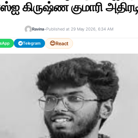
 எஸ்ஐ கிருஷ்ண குமாரி அதிர
Ravina
•
Published at 29 May 2026, 6:34 AM
😊
React
sApp
Telegram