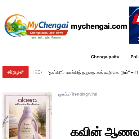
mychengai.com
Chengalpattu
Poli
190
சற்றுமுன்
"ஐஸ்கிரீம் வாங்கித் தருவதாகக் கூறி கொடூரம்" –
›
முகப்பு
Trending/Viral
கவின் ஆணவக