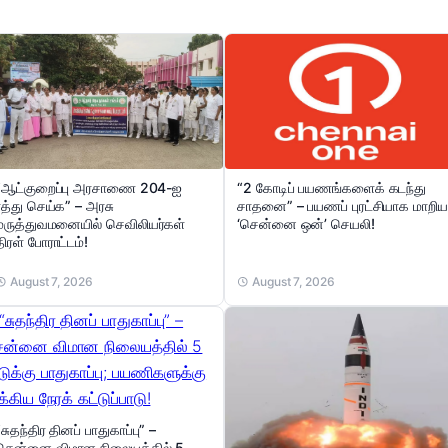
“ஆட்குறைப்பு அரசாணை 204-ஐ
“2 கோடிப் பயணங்களைக் கடந்து
ரத்து செய்க” – அரசு
சாதனை” – பயணப் புரட்சியாக மாறிய
மருத்துவமனையில் செவிலியர்கள்
‘சென்னை ஒன்’ செயலி!
திரள் போராட்டம்!
August 7, 2026
August 7, 2026
“சுதந்திர தினப் பாதுகாப்பு” –
சென்னை விமான நிலையத்தில் 5