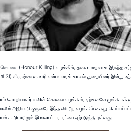
லை (Honour Killing) வழக்கில், தலைமறைவாக இருந்த சுர்ஜி
ecial SI) கிருஷ்ண குமாரி என்பவரைக் காவல் துறையினர் இன்று 
் பொறியாளர் கவின் கொலை வழக்கில், ஏற்கனவே முக்கியக் குற
லீஸ் அதிகாரி ஒருவரே இந்த விபரீத வழக்கில் கைது செய்யப்பட்ட
ல் காரிடாரிலும் இமாலயப் பரபரப்பை ஏற்படுத்தியுள்ளது.