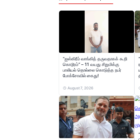
“ஐஸ்கிரீம் வாங்கித் தருவதாகக் கூறி
கொடூரம்” – 11 வயது சிறுமிக்கு
பாலியல் தொல்லை கொடுத்த நபர்
போக்சோவில் கைது!
August 7, 2026