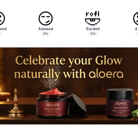

😏
🤣
ved
Amused
Excited
A
%
0%
0%