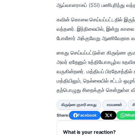
ஆய்வாளராகப் (SSI) பணிபுரிந்து வந்த
கவின் கொலை செய்யப்பட்டதில் இருந்
வந்தனர். இந்நிலையில், இன்று காலை 
போலீசார் அக்குவேறு ஆணிவேறாக வளை
கைது செய்யப்பட்டுள்ள கிருஷ்ண கு
அவர் ஏதேனும் உத்தியோகபூர்வ உதவிக
வருகின்றனர். மத்தியப் பிரதேசத்தி
மத்தியிலும், நெல்லையில் சட்டம் 
தற்பொழுது சிறைக்குச் சென்றுள்ள வ
கிருஷ்ண குமாரி கைது
சரவணன்
ச
Share:
Facebook
X
What
What is your reaction?