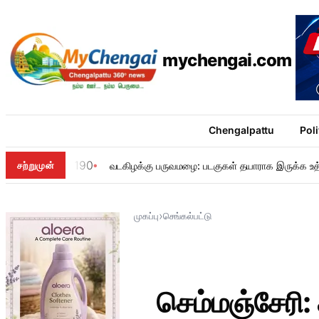
mychengai.com
Chengalpattu
Poli
190
சற்றுமுன்
வடகிழக்கு பருவமழை: படகுகள் தயாராக இருக்க உத
›
முகப்பு
செங்கல்பட்டு
செம்மஞ்சேரி: