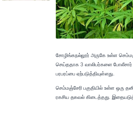
சோழிங்கநல்லூர் அருகே உள்ள செம்மஞ
செய்ததாக 3 வாலிபர்களை போலீசார் க
பரபரப்பை ஏற்படுத்தியுள்ளது.
செம்மஞ்சேரி பகுதியில் உள்ள ஒரு தன
ரகசிய தகவல் கிடைத்தது. இதையடுத்