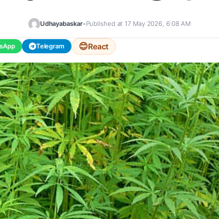
Udhayabaskar
•
Published at 17 May 2026, 6:08 AM
😊
React
sApp
Telegram