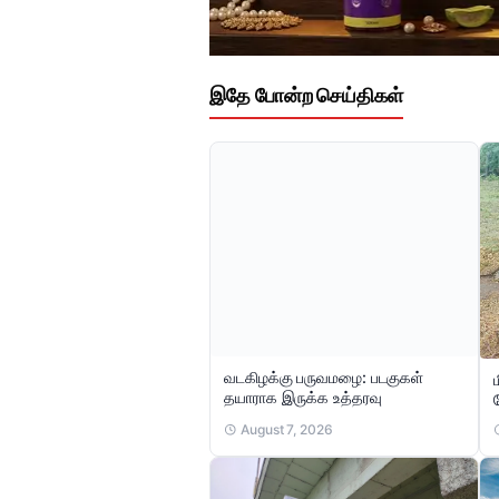
இதே போன்ற செய்திகள்
வடகிழக்கு பருவமழை: படகுகள்
தயாராக இருக்க உத்தரவு
August 7, 2026