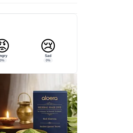
😡
😢
ngry
Sad
0%
0%