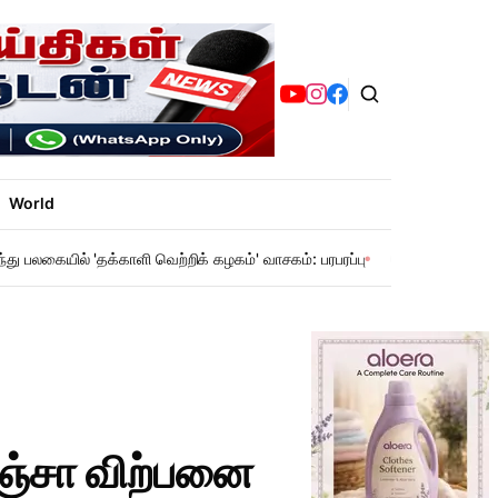
World
ந்து பலகையில் 'தக்காளி வெற்றிக் கழகம்' வாசகம்: பரபரப்பு
சென்னை மெட்ரோ: 
கஞ்சா விற்பனை