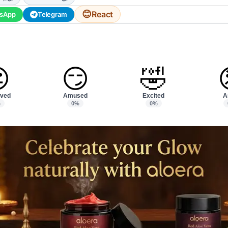
😊
React
sApp
Telegram

😏
🤣
ved
Amused
Excited
A
%
0%
0%