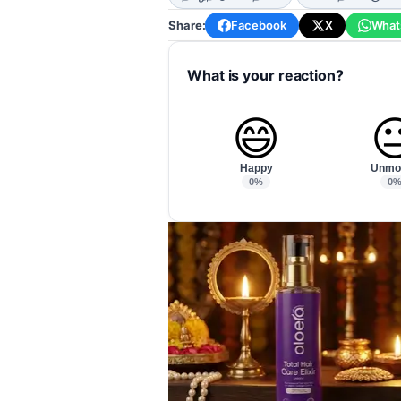
Share:
Facebook
X
What
What is your reaction?
😄

Happy
Unmo
0%
0