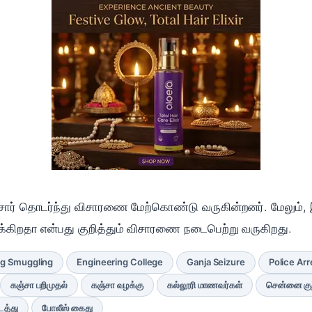
ீசார் தொடர்ந்து விசாரணை மேற்கொண்டு வருகின்றனர். மேலும், 
்கிறதா என்பது குறித்தும் விசாரணை நடைபெற்று வருகிறது.
g Smuggling
Engineering College
Ganja Seizure
Police Arr
கஞ்சா பறிமுதல்
கஞ்சா வழக்கு
கல்லூரி மாணவர்கள்
சென்னை குற
த்து
போலீஸ் கைது