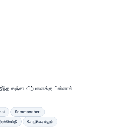
இந்த கஞ்சா விற்பனைக்கு பின்னால்
est
Semmancheri
்றச்செய்தி
சோழிங்கநல்லூர்