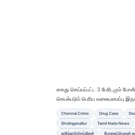
கைது செய்யப்பட்ட 3 பேரிடமும் போல
செயல்படும் பெரிய வலையமைப்பு இருக
Chennai Crime
Drug Case
Dru
Sholinganallur
Tamil Nadu News
தமிழ்நாடு செய்திகள்
போதைப்பொருள் கட