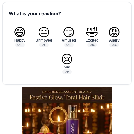
What is your reaction?
😄
😐
😏
🤣
😡
Happy
Unmoved
Amused
Excited
Angry
0%
0%
0%
0%
0%
😢
Sad
0%