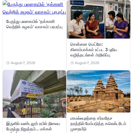
பேருந்து பலகையில் ‘தக்காளி
வெற்றிக் கழகம்’ வாசகம்: பரபரப்பு
சென்னை மெட்ரோ:
கிளாம்பாக்கம் உட்பட 3 புதிய
வழித்தடங்கள் அறிவிப்பு
August 7, 2026
August 7, 2026
மாமல்லபுரத்தை சர்வதேச
இருளில் வண்டலூர் ரயில் நிலைய
தரத்தில் மேம்படுத்த கலெக்டரிடம்
பேருந்து நிறுத்தம்… மக்கள்
முறையீடு