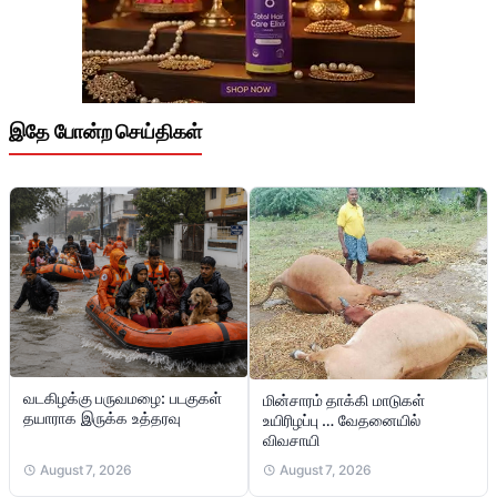
இதே போன்ற செய்திகள்
வடகிழக்கு பருவமழை: படகுகள்
மின்சாரம் தாக்கி மாடுகள்
தயாராக இருக்க உத்தரவு
உயிரிழப்பு … வேதனையில்
விவசாயி
August 7, 2026
August 7, 2026