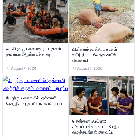
வடகிழக்கு பருவமழை: படகுகள்
மின்சாரம் தாக்கி மாடுகள்
தயாராக இருக்க உத்தரவு
உயிரிழப்பு … வேதனையில்
விவசாயி
August 7, 2026
August 7, 2026
பேருந்து பலகையில் ‘தக்காளி
வெற்றிக் கழகம்’ வாசகம்: பரபரப்பு
சென்னை மெட்ரோ:
கிளாம்பாக்கம் உட்பட 3 புதிய
வழித்தடங்கள் அறிவிப்பு