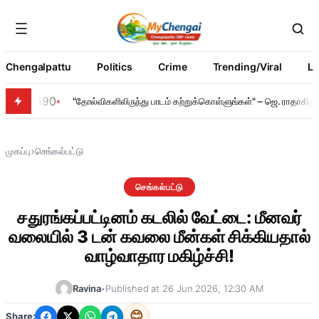
Chengalpattu
Politics
Crime
Trending/Viral
Li
190
"தோல்விகளிலிருந்து பாடம் கற்றுக்கொள்ளுங்கள்" – ஜெ. ராதாகி
›
முகப்பு
செங்கல்பட்டு
செங்கல்பட்டு
சதுரங்கப்பட்டினம் கடலில் வேட்டை: மீனவர்
வலையில் 3 டன் கவலை மீன்கள் சிக்கியதால்
வாழ்வாதார மகிழ்ச்சி!
Ravina
•
Published at 26 Jun 2026, 12:30 AM
😊
Share: