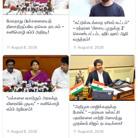
மேகதாது பிரச்சனையைத்
“கட்டுக்கடங்காத ரசிகர் கூட்டம்”
திசைதிருப்பவே தவெக நாடகம் –
– ரத்தான ‘மீசைய முறுக்கு 2’
கனிமொழி எம்பி அதிரடி!
கொண்டாட்டம்.. ஹிப் ஹாப் ஆதி
வருத்தம்!
August 8, 2026
August 8, 2026
“மக்களை ஏமாற்றும் அரசுக்கு
விரைவில் முடிவு” – கனிமொழி
“அதிமுக மாஜிக்களுக்கு
எம்பி ஆவேசம்!
போஸ்ட்” – தவெக உள்கட்சி
பதவிகளை மாற்றி அமைத்து
முதல்வர் விஜய் நடவடிக்கை!
August 8, 2026
August 8, 2026