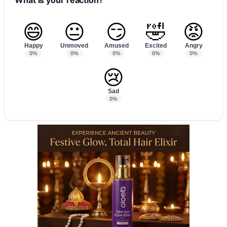
😄
😐
😏
🤣
😡
Happy
Unmoved
Amused
Excited
Angry
0%
0%
0%
0%
0%
😢
Sad
0%