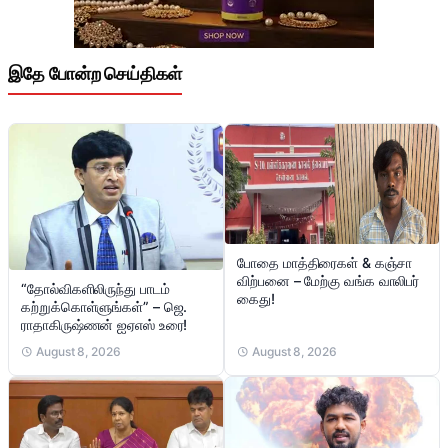
இதே போன்ற செய்திகள்
போதை மாத்திரைகள் & கஞ்சா
விற்பனை – மேற்கு வங்க வாலிபர்
“தோல்விகளிலிருந்து பாடம்
கைது!
கற்றுக்கொள்ளுங்கள்” – ஜெ.
ராதாகிருஷ்ணன் ஐஏஎஸ் உரை!
August 8, 2026
August 8, 2026