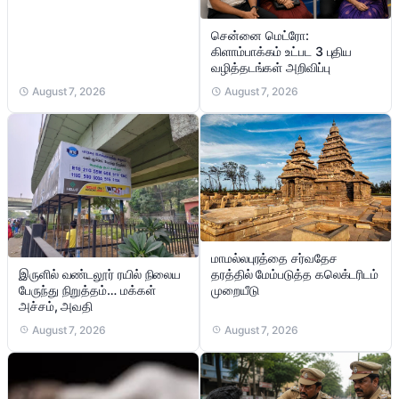
சென்னை மெட்ரோ:
கிளாம்பாக்கம் உட்பட 3 புதிய
வழித்தடங்கள் அறிவிப்பு
August 7, 2026
August 7, 2026
மாமல்லபுரத்தை சர்வதேச
இருளில் வண்டலூர் ரயில் நிலைய
தரத்தில் மேம்படுத்த கலெக்டரிடம்
பேருந்து நிறுத்தம்… மக்கள்
முறையீடு
அச்சம், அவதி
August 7, 2026
August 7, 2026