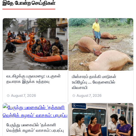
இதே போன்ற செய்திகள்
வடகிழக்கு பருவமழை: படகுகள்
மின்சாரம் தாக்கி மாடுகள்
தயாராக இருக்க உத்தரவு
உயிரிழப்பு … வேதனையில்
விவசாயி
August 7, 2026
August 7, 2026
பேருந்து பலகையில் ‘தக்காளி
வெற்றிக் கழகம்’ வாசகம்: பரபரப்பு