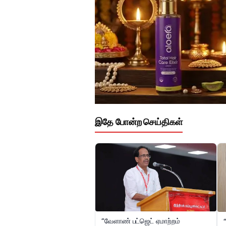
இதே போன்ற செய்திகள்
“வேளாண் பட்ஜெட் ஏமாற்றம்