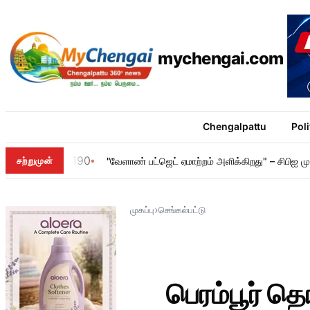
mychengai.com
Chengalpattu
Poli
190
சற்றுமுன்
"வேளாண் பட்ஜெட் ஏமாற்றம் அளிக்கிறது" – சிபிஐ மு.
›
முகப்பு
செங்கல்பட்டு
பெரம்பூர் தொ