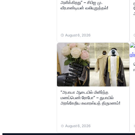
அளிக்கிறது” – சிபிஐ மு.
வீரபாண்டியன் வலியுறுத்தல்!
August 6, 2026
“அபாயா ஆடையில் மிளிர்ந்த
மணப்பெண் ரோபோ” – துபாயில்
அரங்கேறிய சுவாரஸ்யத் திருமணம்!
August 6, 2026