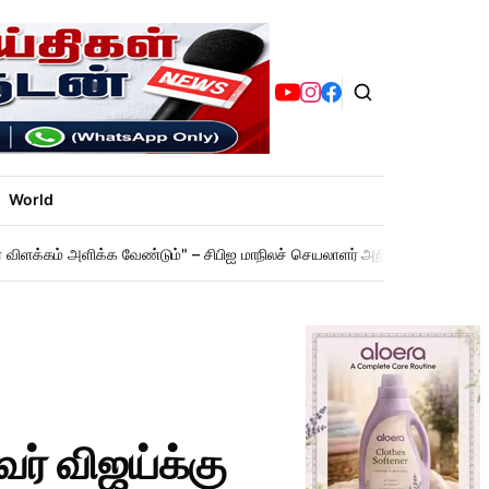
World
ர் விளக்கம் அளிக்க வேண்டும்" – சிபிஐ மாநிலச் செயலாளர் அறிக்கை!
"11 த
வர் விஜய்க்கு