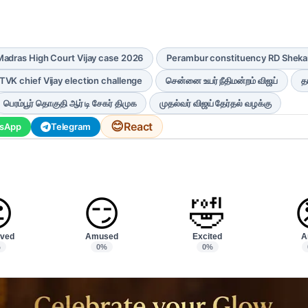
Madras High Court Vijay case 2026
Perambur constituency RD Shek
TVK chief Vijay election challenge
சென்னை உயர் நீதிமன்றம் விஜய்
த
பெரம்பூர் தொகுதி ஆர் டி சேகர் திமுக
முதல்வர் விஜய் தேர்தல் வழக்கு
😊
React
sApp
Telegram

😏
🤣
ved
Amused
Excited
A
%
0%
0%