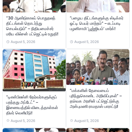
“30 ஆண்டுகாலப் பொதுநலத்
“பழைய திட்டங்களுக்கு ஸ்டிக்கர்
திட்டங்கள் தொடர்ந்து
ஒட்டி பெயர் மாற்றம்” – எடப்பாடி
செயல்படும்” – நிதியமைச்சர்
பழனிசாமி ‘பூஜ்ஜியம்’ மார்க்!
மரிய வில்சன் பட்ஜெட்டில் உறுதி!
August 5, 2026
August 5, 2026
“மக்களின் தேவையைப்
புரிந்துகொண்ட அறிவிப்புகள்” –
“டிஎன்பிஎஸ்சி தேர்வர்களுக்குப்
தவெக அரசின் பட்ஜெட்டுக்கு
பறந்தது அப்டேட்” –
அன்புமணி ராமதாஸ் பாராட்டு!
இணையத்தில் விடைத்தாள்கள்
திடீர் வெளியீடு!
August 5, 2026
August 5, 2026