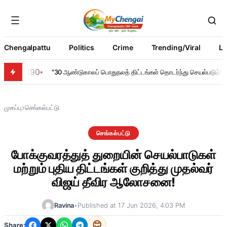
Chengalpattu
Politics
Crime
Trending/Viral
Li
190
"30 ஆண்டுகாலப் பொதுநலத் திட்டங்கள் தொடர்ந்து செயல்படும்" – ந
›
முகப்பு
செங்கல்பட்டு
செங்கல்பட்டு
போக்குவரத்துத் துறையின் செயல்பாடுகள்
மற்றும் புதிய திட்டங்கள் குறித்து முதல்வர்
விஜய் தீவிர ஆலோசனை!
Ravina
•
Published at 17 Jun 2026, 4:03 PM
😊
Share: