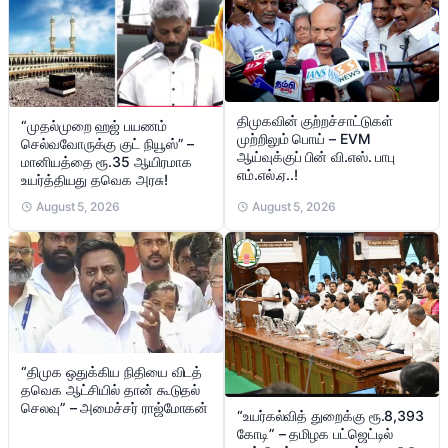
திமுகவின் குற்றச்சாட்டுகள்
“முதல்முறை ஹஜ் பயணம்
முற்றிலும் பொய் – EVM
செல்வவோருக்கு குட் நியூஸ்” –
ஆய்வுக்குப் பின் வி.எஸ். பாபு
மானியத்தை ரூ.35 ஆயிரமாக
எம்.எல்.ஏ..!
உயர்த்தியது தவெக அரசு!
August 5, 2026
August 5, 2026
“திமுக ஒதுக்கிய நிதியை விடத்
தவெக ஆட்சியில் தான் கூடுதல்
செலவு” – அமைச்சர் ராஜ்மோகன்
“உயர்கல்வித் துறைக்கு ரூ.8,393
கோடி” – தமிழக பட்ஜெட்டில்