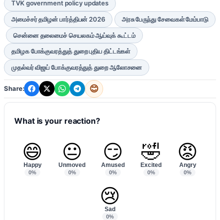
TVK government policy updates
அமைச்சர் தமிழன் பார்த்திபன் 2026
அரசு பேருந்து சேவைகள் மேம்பாடு
சென்னை தலைமைச் செயலகம் ஆய்வுக் கூட்டம்
தமிழக போக்குவரத்துத் துறை புதிய திட்டங்கள்
முதல்வர் விஜய் போக்குவரத்துத் துறை ஆலோசனை
😊
Share:
What is your reaction?
😄
😐
😏
🤣
😡
Happy
Unmoved
Amused
Excited
Angry
0%
0%
0%
0%
0%
😢
Sad
0%