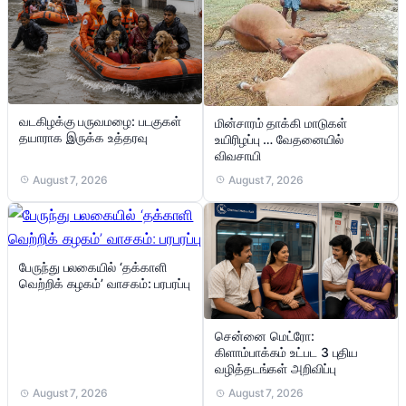
வடகிழக்கு பருவமழை: படகுகள்
மின்சாரம் தாக்கி மாடுகள்
தயாராக இருக்க உத்தரவு
உயிரிழப்பு … வேதனையில்
விவசாயி
August 7, 2026
August 7, 2026
பேருந்து பலகையில் ‘தக்காளி
வெற்றிக் கழகம்’ வாசகம்: பரபரப்பு
சென்னை மெட்ரோ:
கிளாம்பாக்கம் உட்பட 3 புதிய
வழித்தடங்கள் அறிவிப்பு
August 7, 2026
August 7, 2026