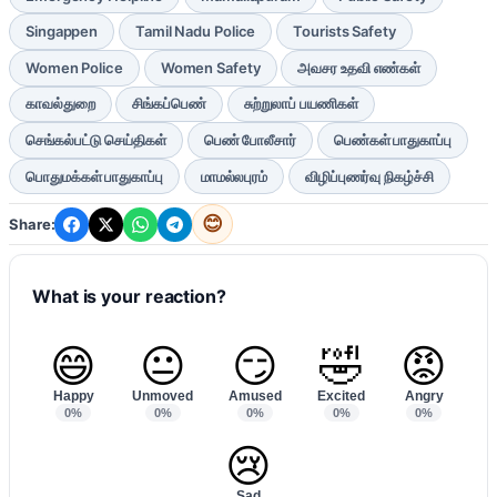
Singappen
Tamil Nadu Police
Tourists Safety
Women Police
Women Safety
அவசர உதவி எண்கள்
காவல்துறை
சிங்கப்பெண்
சுற்றுலாப் பயணிகள்
செங்கல்பட்டு செய்திகள்
பெண் போலீசார்
பெண்கள் பாதுகாப்பு
பொதுமக்கள் பாதுகாப்பு
மாமல்லபுரம்
விழிப்புணர்வு நிகழ்ச்சி
😊
Share:
What is your reaction?
😄
😐
😏
🤣
😡
Happy
Unmoved
Amused
Excited
Angry
0%
0%
0%
0%
0%
😢
Sad