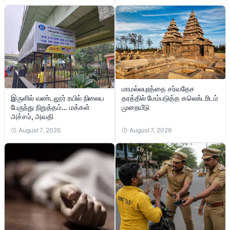
மாமல்லபுரத்தை சர்வதேச
இருளில் வண்டலூர் ரயில் நிலைய
தரத்தில் மேம்படுத்த கலெக்டரிடம்
பேருந்து நிறுத்தம்… மக்கள்
முறையீடு
அச்சம், அவதி
August 7, 2026
August 7, 2026