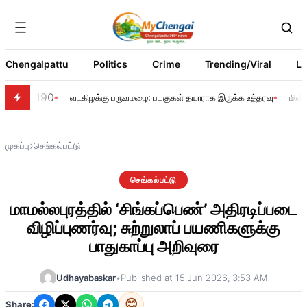
Chengalpattu
Politics
Crime
Trending/Viral
Li
190
வடகிழக்கு பருவமழை: படகுகள் தயாராக இருக்க உத்தரவு
மின்
›
முகப்பு
செங்கல்பட்டு
செங்கல்பட்டு
மாமல்லபுரத்தில் ‘சிங்கப்பெண்’ அதிரடிப்படை
விழிப்புணர்வு; சுற்றுலாப் பயணிகளுக்கு
பாதுகாப்பு அறிவுரை
Udhayabaskar
•
Published at 15 Jun 2026, 3:53 AM
😊
Share: