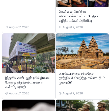
சென்னை மெட்ரோ:
கிளாம்பாக்கம் உட்பட 3 புதிய
வழித்தடங்கள் அறிவிப்பு
August 7, 2026
August 7, 2026
மாமல்லபுரத்தை சர்வதேச
இருளில் வண்டலூர் ரயில் நிலைய
தரத்தில் மேம்படுத்த கலெக்டரிடம்
பேருந்து நிறுத்தம்… மக்கள்
முறையீடு
அச்சம், அவதி
August 7, 2026
August 7, 2026