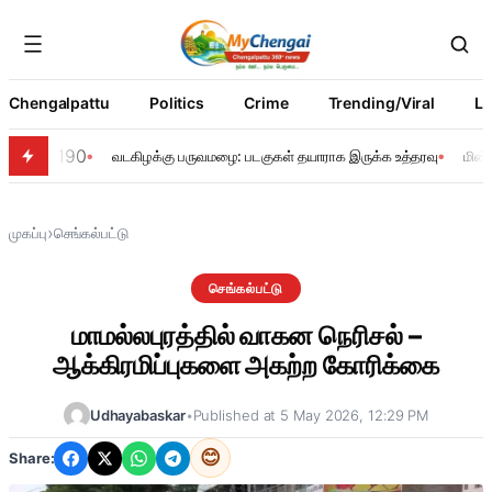
Chengalpattu
Politics
Crime
Trending/Viral
Li
190
வடகிழக்கு பருவமழை: படகுகள் தயாராக இருக்க உத்தரவு
மின்
›
முகப்பு
செங்கல்பட்டு
செங்கல்பட்டு
மாமல்லபுரத்தில் வாகன நெரிசல் –
ஆக்கிரமிப்புகளை அகற்ற கோரிக்கை
Udhayabaskar
•
Published at 5 May 2026, 12:29 PM
😊
Share: