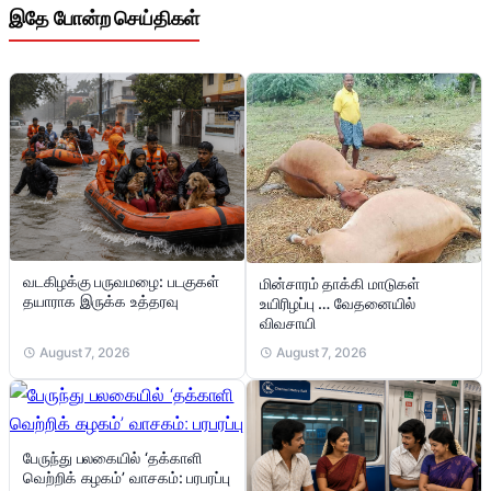
இதே போன்ற செய்திகள்
வடகிழக்கு பருவமழை: படகுகள்
மின்சாரம் தாக்கி மாடுகள்
தயாராக இருக்க உத்தரவு
உயிரிழப்பு … வேதனையில்
விவசாயி
August 7, 2026
August 7, 2026
பேருந்து பலகையில் ‘தக்காளி
வெற்றிக் கழகம்’ வாசகம்: பரபரப்பு