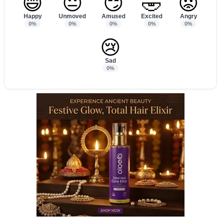
😄
😐
😏
🤣
😡
Happy
Unmoved
Amused
Excited
Angry
0%
0%
0%
0%
0%
😢
Sad
0%