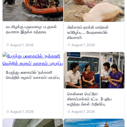
வடகிழக்கு பருவமழை: படகுகள்
மின்சாரம் தாக்கி மாடுகள்
தயாராக இருக்க உத்தரவு
உயிரிழப்பு … வேதனையில்
விவசாயி
August 7, 2026
August 7, 2026
பேருந்து பலகையில் ‘தக்காளி
வெற்றிக் கழகம்’ வாசகம்: பரபரப்பு
சென்னை மெட்ரோ:
கிளாம்பாக்கம் உட்பட 3 புதிய
வழித்தடங்கள் அறிவிப்பு
August 7, 2026
August 7, 2026