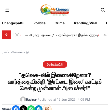
Chengalpattu
Politics
Crime
Trending/Viral
Li
190
வடகிழக்கு பருவமழை: படகுகள் தயாராக இருக்க உத்தரவு
மின்
›
முகப்பு
செங்கல்பட்டு
செங்கல்பட்டு
“தவெக-வில் இணைகிறேனா?
வார்த்தையின்றி ‘இரட்டை இலை’ காட்டிச்
சென்ற முன்னாள் அமைச்சர்!”
Ravina
•
Published at 15 Jun 2026, 4:09 PM
😊
Share: