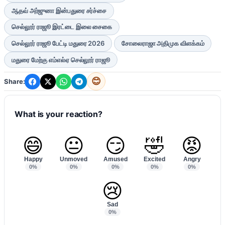
ஆதவ் அர்ஜுனா இன்பதுரை சர்ச்சை
செல்லூர் ராஜூ இரட்டை இலை சைகை
செல்லூர் ராஜூ பேட்டி மதுரை 2026
சோலைராஜா அதிமுக விளக்கம்
மதுரை மேற்கு எம்எல்ஏ செல்லூர் ராஜூ
😊
Share:
What is your reaction?
😄
😐
😏
🤣
😡
Happy
Unmoved
Amused
Excited
Angry
0%
0%
0%
0%
0%
😢
Sad
0%