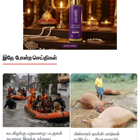
இதே போன்ற செய்திகள்
வடகிழக்கு பருவமழை: படகுகள்
மின்சாரம் தாக்கி மாடுகள்
தயாராக இருக்க உத்தரவு
உயிரிழப்பு … வேதனையில்