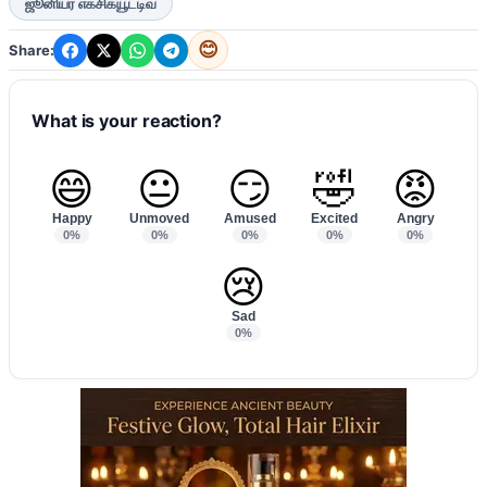
ஜூனியர் எக்சிக்யூட்டிவ்
😊
Share:
What is your reaction?
😄
😐
😏
🤣
😡
Happy
Unmoved
Amused
Excited
Angry
0%
0%
0%
0%
0%
😢
Sad
0%