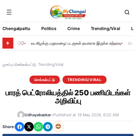
Chengalpattu
Politics
Crime
Trending/Viral
Li
190
வடகிழக்கு பருவமழை: படகுகள் தயாராக இருக்க உத்தரவு
மின்
›
முகப்பு
செங்கல்பட்டு
, 
Trending/Viral
செங்கல்பட்டு
, 
TRENDING/VIRAL
பாரத் பெட்ரோலியத்தில் 250 பணியிடங்கள்
அறிவிப்பு
Udhayabaskar
•
Published at 18 May 2026, 6:02 AM
😊
Share: