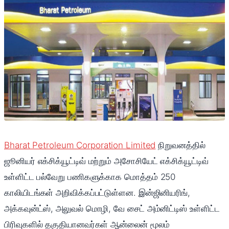
Bharat Petroleum Corporation Limited
நிறுவனத்தில்
ஜூனியர் எக்சிக்யூட்டிவ் மற்றும் அசோசியேட் எக்சிக்யூட்டிவ்
உள்ளிட்ட பல்வேறு பணிகளுக்காக மொத்தம் 250
காலியிடங்கள் அறிவிக்கப்பட்டுள்ளன. இன்ஜினியரிங்,
அக்கவுன்ட்ஸ், அலுவல் மொழி, வே சைட் அம்னிட்டிஸ் உள்ளிட்ட
பிரிவுகளில் தகுதியானவர்கள் ஆன்லைன் மூலம்