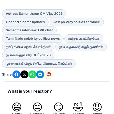
Actress Samantha on CM Vijay 2026
Chennai cinema updates
Joseph Vijay politics entrance
Samantha interview TVK chief
Tamil Nadu celebrity political news
சமந்தா பாராட்டு தவெக
தமிழ் சினிமா அரசியல் செய்திகள்
தவெக தலைவர் விஜய் துணிச்சல்
நடிகை சமந்தா விஜய் பேட்டி 2026
முதலமைச்சர் விஜய் சினிமா அண்மைய செய்திகள்
😊
Share:
What is your reaction?
😄
😐
😏
🤣
😡
Happy
Unmoved
Amused
Excited
Angry