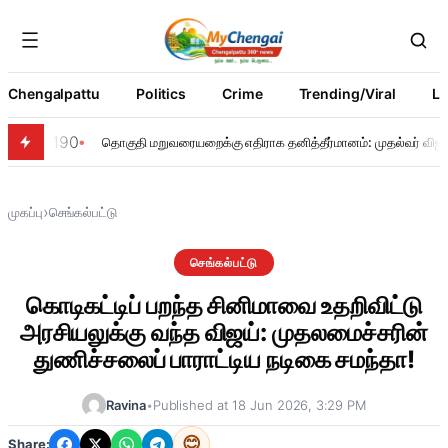
Chengalpattu
Politics
Crime
Trending/Viral
Li
190
தொகுதி மறுவரையறைக்கு எதிராக தனித்தீர்மானம்: முதல்வர் விஜய்
›
முகப்பு
செங்கல்பட்டு
செங்கல்பட்டு
கொடிகட்டிப் பறந்த சினிமாவை உதறிவிட்டு
அரசியலுக்கு வந்த விஜய்: முதலமைச்சரின்
துணிச்சலைப் பாராட்டிய நடிகை சமந்தா!
Ravina
•
Published at 18 Jun 2026, 3:29 PM
😊
Share: