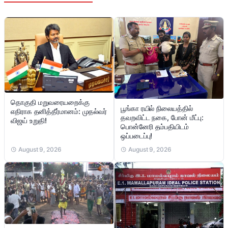
தொகுதி மறுவரையறைக்கு
பூங்கா ரயில் நிலையத்தில்
எதிராக தனித்தீர்மானம்: முதல்வர்
தவறவிட்ட நகை, போன் மீட்பு:
விஜய் உறுதி!
பொன்னேரி தம்பதியிடம்
ஒப்படைப்பு!
August 9, 2026
August 9, 2026