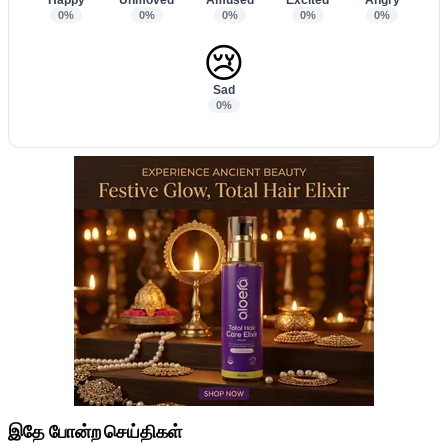
0%
0%
0%
0%
0%
😢
Sad
0%
இதே போன்ற செய்திகள்