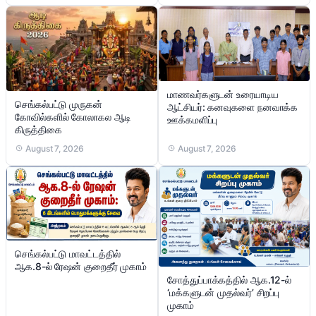
மாணவர்களுடன் உரையாடிய
செங்கல்பட்டு முருகன்
ஆட்சியர்: கனவுகளை நனவாக்க
கோவில்களில் கோலாகல ஆடி
ஊக்கமளிப்பு
கிருத்திகை
August 7, 2026
August 7, 2026
செங்கல்பட்டு மாவட்டத்தில்
ஆக.8-ல் ரேஷன் குறைதீர் முகாம்
சோத்துப்பாக்கத்தில் ஆக.12-ல்
‘மக்களுடன் முதல்வர்’ சிறப்பு
முகாம்