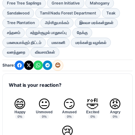
Free Tree Saplings
Green Initiative
Mahogany
Sandalwood
Tamil Nadu Forest Department
Teak
Tree Plantation
அச்சிறுபாக்கம்
இலவச மரக்கன்றுகள்
சந்தனம்
சுற்றுச்சூழல் பாதுகாப்பு
தேக்கு
பசுமையாக்கும் திட்டம்
மகாகனி
மரக்கன்று வழங்கல்
வனத்துறை
விவசாயிகள்
😊
Share:
What is your reaction?
😄
😐
😏
🤣
😡
Happy
Unmoved
Amused
Excited
Angry
0%
0%
0%
0%
0%
😢