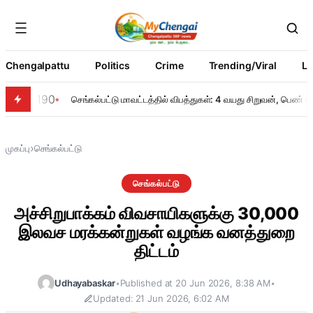
Chengalpattu
Politics
Crime
Trending/Viral
Li
190
செங்கல்பட்டு மாவட்டத்தில் விபத்துகள்: 4 வயது சிறுவன், பெண் உயி
›
முகப்பு
செங்கல்பட்டு
செங்கல்பட்டு
அச்சிறுபாக்கம் விவசாயிகளுக்கு 30,000
இலவச மரக்கன்றுகள் வழங்க வனத்துறை
திட்டம்
Udhayabaskar
•
Published at 20 Jun 2026, 8:38 AM
•
Updated: 21 Jun 2026, 6:02 AM