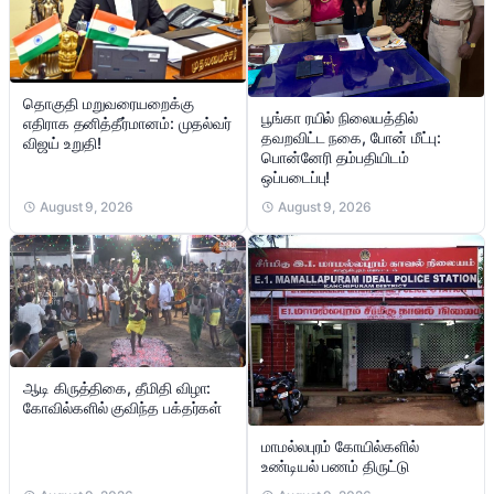
தொகுதி மறுவரையறைக்கு
பூங்கா ரயில் நிலையத்தில்
எதிராக தனித்தீர்மானம்: முதல்வர்
தவறவிட்ட நகை, போன் மீட்பு:
விஜய் உறுதி!
பொன்னேரி தம்பதியிடம்
ஒப்படைப்பு!
August 9, 2026
August 9, 2026
ஆடி கிருத்திகை, தீமிதி விழா:
கோவில்களில் குவிந்த பக்தர்கள்
மாமல்லபுரம் கோயில்களில்
உண்டியல் பணம் திருட்டு