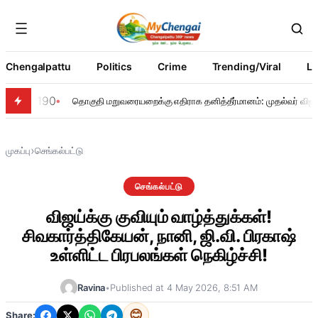
Chengalpattu
Politics
Crime
Trending/Viral
Li
190
தொகுதி மறுவரையறைக்கு எதிராக தனித்தீர்மானம்: முதல்வர் விஜய்
›
முகப்பு
செங்கல்பட்டு
செங்கல்பட்டு
விஜய்க்கு குவியும் வாழ்த்துக்கள்!
சிவகார்த்திகேயன், நானி, ஜி.வி. பிரகாஷ்
உள்ளிட்ட பிரபலங்கள் நெகிழ்ச்சி!
Ravina
•
Published at 4 May 2026, 8:51 AM
😊
Share: