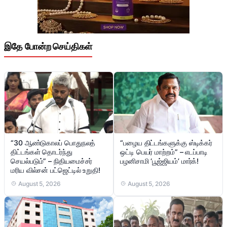
இதே போன்ற செய்திகள்
“30 ஆண்டுகாலப் பொதுநலத்
“பழைய திட்டங்களுக்கு ஸ்டிக்கர்
திட்டங்கள் தொடர்ந்து
ஒட்டி பெயர் மாற்றம்” – எடப்பாடி
செயல்படும்” – நிதியமைச்சர்
பழனிசாமி ‘பூஜ்ஜியம்’ மார்க்!
மரிய வில்சன் பட்ஜெட்டில் உறுதி!
August 5, 2026
August 5, 2026