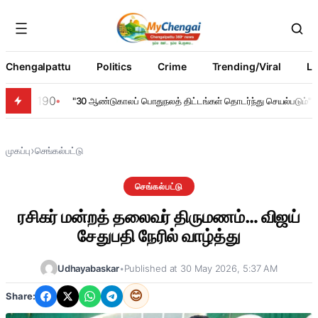
Chengalpattu
Politics
Crime
Trending/Viral
Li
190
"30 ஆண்டுகாலப் பொதுநலத் திட்டங்கள் தொடர்ந்து செயல்படும்" – ந
›
முகப்பு
செங்கல்பட்டு
செங்கல்பட்டு
ரசிகர் மன்றத் தலைவர் திருமணம்… விஜய்
சேதுபதி நேரில் வாழ்த்து
Udhayabaskar
•
Published at 30 May 2026, 5:37 AM
😊
Share: