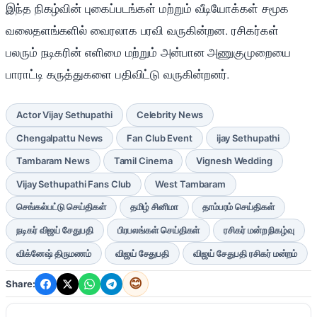
இந்த நிகழ்வின் புகைப்படங்கள் மற்றும் வீடியோக்கள் சமூக
வலைதளங்களில் வைரலாக பரவி வருகின்றன. ரசிகர்கள்
பலரும் நடிகரின் எளிமை மற்றும் அன்பான அணுகுமுறையை
பாராட்டி கருத்துகளை பதிவிட்டு வருகின்றனர்.
Actor Vijay Sethupathi
Celebrity News
Chengalpattu News
Fan Club Event
ijay Sethupathi
Tambaram News
Tamil Cinema
Vignesh Wedding
Vijay Sethupathi Fans Club
West Tambaram
செங்கல்பட்டு செய்திகள்
தமிழ் சினிமா
தாம்பரம் செய்திகள்
நடிகர் விஜய் சேதுபதி
பிரபலங்கள் செய்திகள்
ரசிகர் மன்ற நிகழ்வு
விக்னேஷ் திருமணம்
விஜய் சேதுபதி
விஜய் சேதுபதி ரசிகர் மன்றம்
😊
Share: