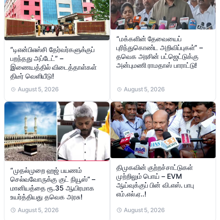
“மக்களின் தேவையைப்
புரிந்துகொண்ட அறிவிப்புகள்” –
“டிஎன்பிஎஸ்சி தேர்வர்களுக்குப்
தவெக அரசின் பட்ஜெட்டுக்கு
பறந்தது அப்டேட்” –
அன்புமணி ராமதாஸ் பாராட்டு!
இணையத்தில் விடைத்தாள்கள்
திடீர் வெளியீடு!
August 5, 2026
August 5, 2026
திமுகவின் குற்றச்சாட்டுகள்
“முதல்முறை ஹஜ் பயணம்
முற்றிலும் பொய் – EVM
செல்வவோருக்கு குட் நியூஸ்” –
ஆய்வுக்குப் பின் வி.எஸ். பாபு
மானியத்தை ரூ.35 ஆயிரமாக
எம்.எல்.ஏ..!
உயர்த்தியது தவெக அரசு!
August 5, 2026
August 5, 2026