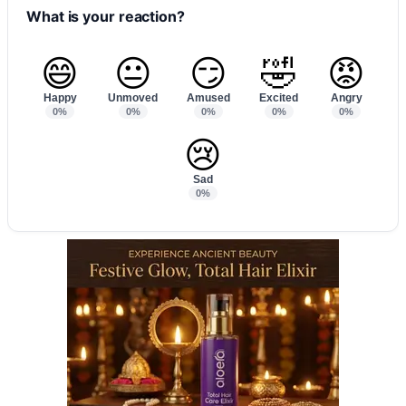
What is your reaction?
😄
😐
😏
🤣
😡
Happy
Unmoved
Amused
Excited
Angry
0%
0%
0%
0%
0%
😢
Sad
0%