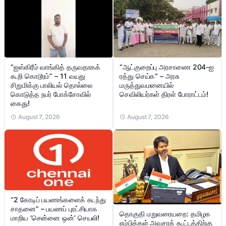
“ஐஸ்கிரீம் வாங்கித் தருவதாகக்
“ஆட்குறைப்பு அரசாணை 204-ஐ
கூறி கொடூரம்” – 11 வயது
ரத்து செய்க” – அரசு
சிறுமிக்கு பாலியல் தொல்லை
மருத்துவமனையில்
கொடுத்த நபர் போக்சோவில்
செவிலியர்கள் திரள் போராட்டம்!
கைது!
August 7, 2026
August 7, 2026
“2 கோடிப் பயணங்களைக் கடந்து
சாதனை” – பயணப் புரட்சியாக
தொகுதி மறுவரையறை: தமிழக
மாறிய ‘சென்னை ஒன்’ செயலி!
எம்பிக்கள் அவசரக் கூட்டத்திற்கு