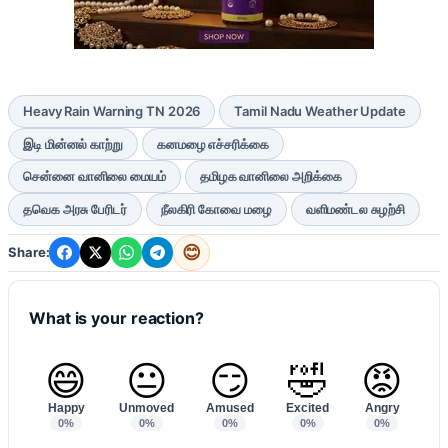
Heavy Rain Warning TN 2026
Tamil Nadu Weather Update
இடி மின்னல் காற்று
கனமழை எச்சரிக்கை
சென்னை வானிலை மையம்
தமிழக வானிலை அறிக்கை
தவெக அரசு பேரிடர்
நீலகிரி கோவை மழை
வளிமண்டல சுழற்சி
😊
Share:
What is your reaction?
😄
😐
😏
🤣
😡
Happy
Unmoved
Amused
Excited
Angry
0%
0%
0%
0%
0%