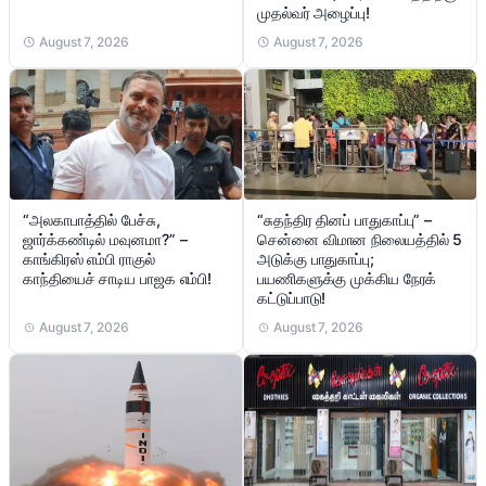
முதல்வர் அழைப்பு!
August 7, 2026
August 7, 2026
“சுதந்திர தினப் பாதுகாப்பு” –
“அலகாபாத்தில் பேச்சு,
சென்னை விமான நிலையத்தில் 5
ஜார்க்கண்டில் மவுனமா?” –
அடுக்கு பாதுகாப்பு;
காங்கிரஸ் எம்பி ராகுல்
பயணிகளுக்கு முக்கிய நேரக்
காந்தியைச் சாடிய பாஜக எம்பி!
கட்டுப்பாடு!
August 7, 2026
August 7, 2026