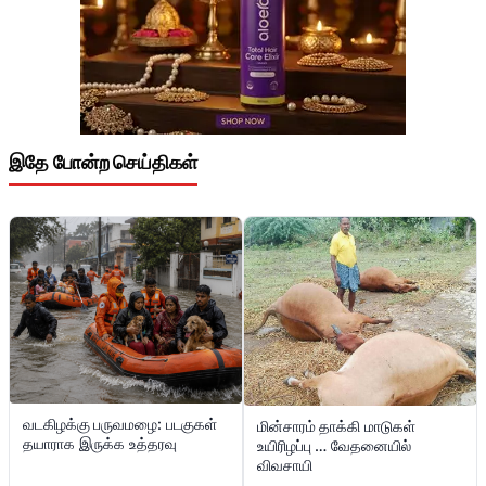
இதே போன்ற செய்திகள்
வடகிழக்கு பருவமழை: படகுகள்
மின்சாரம் தாக்கி மாடுகள்
தயாராக இருக்க உத்தரவு
உயிரிழப்பு … வேதனையில்
விவசாயி