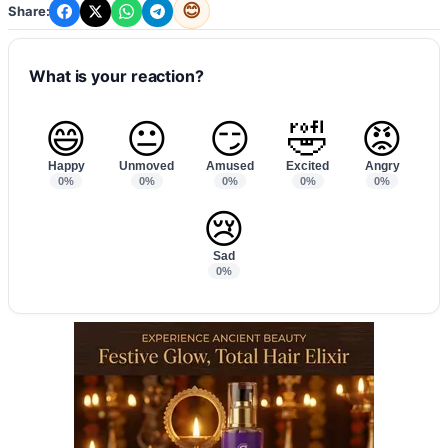
😊
Share:
What is your reaction?
😄
😐
😏
🤣
😡
Happy
Unmoved
Amused
Excited
Angry
0%
0%
0%
0%
0%
😢
Sad
0%