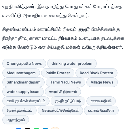
உறுதியளித்தனர். இதையடுத்து பொதுமக்கள் போராட்டத்தை
கைவிட்டு அமைதியாக கலைந்து சென்றனர்.
சிதண்டிமண்டபம் ஊராட்சியில் நிலவும் குடிநீர் பிரச்சினைக்கு
நிரந்தர தீர்வு காண மாவட்ட நிர்வாகம் உடனடியாக நடவடிக்கை
எடுக்க வேண்டும் என அப்பகுதி மக்கள் வலியுறுத்தியுள்ளனர்.
Chengalpattu News
drinking water problem
Maduranthagam
Public Protest
Road Block Protest
Sithandimandapam
Tamil Nadu News
Village News
water supply issue
ஊராட்சி நிர்வாகம்
காலி குடங்கள் போராட்டம்
குடிநீர் தட்டுப்பாடு
சாலை மறியல்
சிதண்டிமண்டபம்
செங்கல்பட்டு செய்திகள்
படாளம் போலீசார்
மதுராந்தகம்