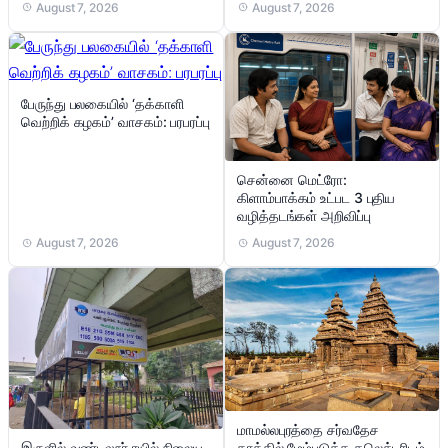
August 7, 2026
August 7, 2026
பேருந்து பலகையில் ‘தக்காளி
வெற்றிக் கழகம்’ வாசகம்: பரபரப்பு
சென்னை மெட்ரோ:
கிளாம்பாக்கம் உட்பட 3 புதிய
வழித்தடங்கள் அறிவிப்பு
August 7, 2026
August 7, 2026
மாமல்லபுரத்தை சர்வதேச
இருளில் வண்டலூர் ரயில் நிலைய
தரத்தில் மேம்படுத்த கலெக்டரிடம்