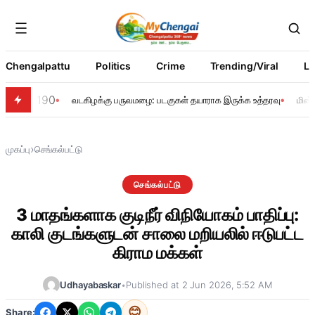
Chengalpattu
Politics
Crime
Trending/Viral
Li
190
வடகிழக்கு பருவமழை: படகுகள் தயாராக இருக்க உத்தரவு
மின்
›
முகப்பு
செங்கல்பட்டு
செங்கல்பட்டு
3 மாதங்களாக குடிநீர் விநியோகம் பாதிப்பு:
காலி குடங்களுடன் சாலை மறியலில் ஈடுபட்ட
கிராம மக்கள்
Udhayabaskar
•
Published at 2 Jun 2026, 5:52 AM
😊
Share: