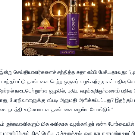
ன்று செய்தியாளர்களைச் சந்தித்த சுதா எம்பி பேசியதாவது: “முன
சுமத்தப்பட்டு தண்டனை பெற்ற ஒருவர் வழக்கறிஞராகப் பதிவு செய்
தேர்தல் நடைபெற்றுள்ள சூழலில், புதிய வழக்கறிஞர்களைப் பதிவு ச
ோது, பேரறிவாளனுக்கு எப்படி அனுமதி அளிக்கப்பட்டது? இதற்குப் 
ாரணை நடத்தி கடுமையான தண்டனை வழங்க வேண்டும்.”
ும் குற்றவாளிகளும் மிக எளிதாக வழக்கறிஞர் என்ற போர்வையில் ந
ின் மாண்பிற்கும் மிகப்பெரிய அச்சுறுத்தல். ஒரு நாடாளுமன்ற உற