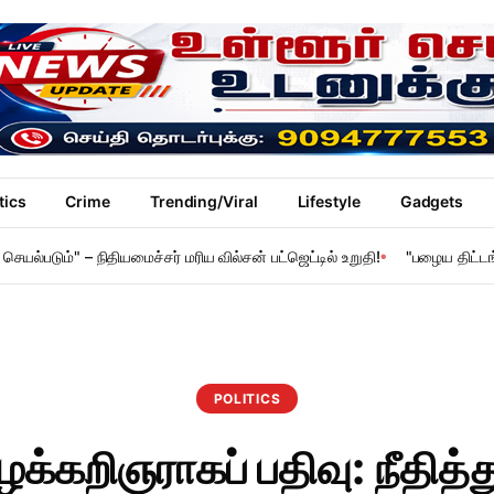
tics
Crime
Trending/Viral
Lifestyle
Gadgets
யல்படும்" – நிதியமைச்சர் மரிய வில்சன் பட்ஜெட்டில் உறுதி!
"பழைய திட்டங்க
POLITICS
்கறிஞராகப் பதிவு: நீதித்த