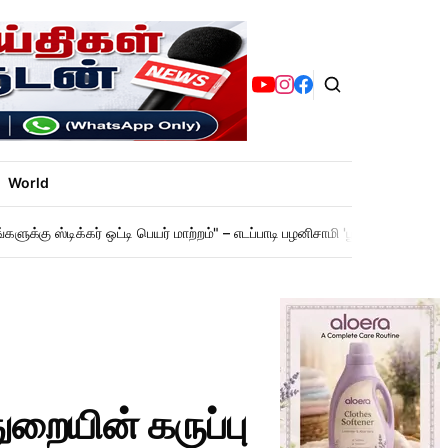
World
ளுக்கு ஸ்டிக்கர் ஒட்டி பெயர் மாற்றம்" – எடப்பாடி பழனிசாமி 'பூஜ்ஜியம்' மார்க்!
ுறையின் கருப்பு