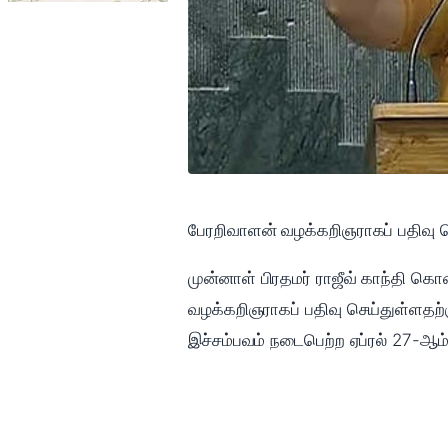
பேரறிவாளன் வழக்கறிஞராகப் பதிவு செய
முன்னாள் பிரதமர் ராஜீவ் காந்தி 
வழக்கறிஞராகப் பதிவு செய்துள்ளதற்க
இச்சம்பவம் நடைபெற்ற ஏப்ரல் 27-ஆம் 