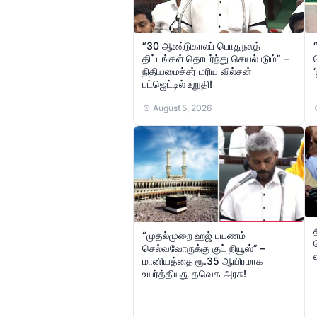
“30 ஆண்டுகாலப் பொதுநலத்
திட்டங்கள் தொடர்ந்து செயல்படும்” –
நிதியமைச்சர் மரிய வில்சன்
‘
பட்ஜெட்டில் உறுதி!
August 5, 2026
“முதல்முறை ஹஜ் பயணம்
செல்வவோருக்கு குட் நியூஸ்” –
மானியத்தை ரூ.35 ஆயிரமாக
உயர்த்தியது தவெக அரசு!