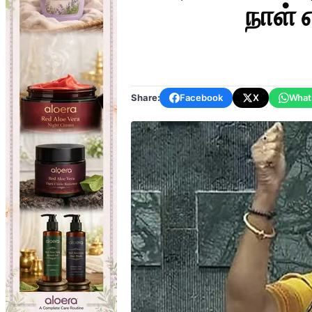
நாள் 
Share:
Facebook
X
What