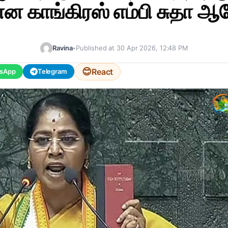
என காங்கிரஸ் எம்பி சுதா ஆ
Ravina
•
Published at 30 Apr 2026, 12:48 PM
😊
React
sApp
Telegram