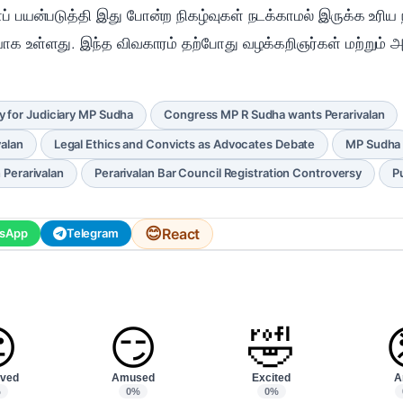
ப் பயன்படுத்தி இது போன்ற நிகழ்வுகள் நடக்காமல் இருக்க உரிய
உள்ளது. இந்த விவகாரம் தற்போது வழக்கறிஞர்கள் மற்றும் அரச
y for Judiciary MP Sudha
Congress MP R Sudha wants Perarivalan
valan
Legal Ethics and Convicts as Advocates Debate
MP Sudha
 Perarivalan
Perarivalan Bar Council Registration Controversy
P
😊
React
sApp
Telegram

😏
🤣
ved
Amused
Excited
A
%
0%
0%