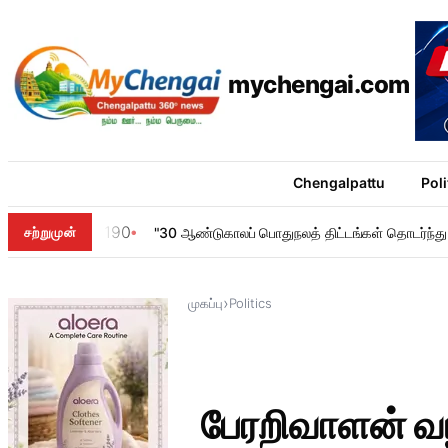
mychengai.com
Chengalpattu
Poli
190
சற்றுமுன்
"30 ஆண்டுகாலப் பொதுநலத் திட்டங்கள் தொடர்ந்து செ
›
முகப்பு
Politics
பேரறிவாளன் வழக