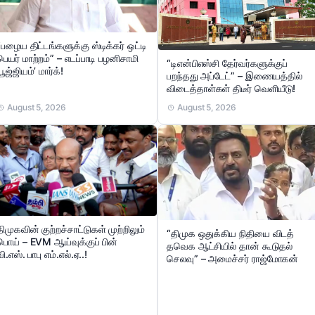
“பழைய திட்டங்களுக்கு ஸ்டிக்கர் ஒட்டி
பெயர் மாற்றம்” – எடப்பாடி பழனிசாமி
“டிஎன்பிஎஸ்சி தேர்வர்களுக்குப்
பூஜ்ஜியம்’ மார்க்!
பறந்தது அப்டேட்” – இணையத்தில்
விடைத்தாள்கள் திடீர் வெளியீடு!
August 5, 2026
August 5, 2026
திமுகவின் குற்றச்சாட்டுகள் முற்றிலும்
“திமுக ஒதுக்கிய நிதியை விடத்
பொய் – EVM ஆய்வுக்குப் பின்
தவெக ஆட்சியில் தான் கூடுதல்
வி.எஸ். பாபு எம்.எல்.ஏ..!
செலவு” – அமைச்சர் ராஜ்மோகன்