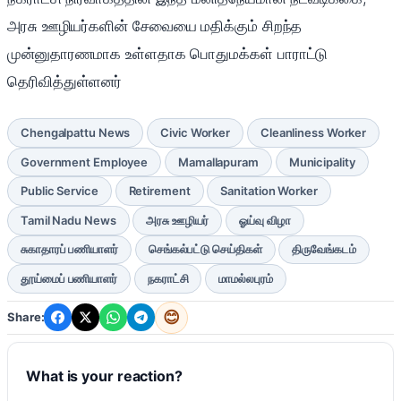
அரசு ஊழியர்களின் சேவையை மதிக்கும் சிறந்த
முன்னுதாரணமாக உள்ளதாக பொதுமக்கள் பாராட்டு
தெரிவித்துள்ளனர்
Chengalpattu News
Civic Worker
Cleanliness Worker
Government Employee
Mamallapuram
Municipality
Public Service
Retirement
Sanitation Worker
Tamil Nadu News
அரசு ஊழியர்
ஓய்வு விழா
சுகாதாரப் பணியாளர்
செங்கல்பட்டு செய்திகள்
திருவேங்கடம்
தூய்மைப் பணியாளர்
நகராட்சி
மாமல்லபுரம்
😊
Share:
What is your reaction?