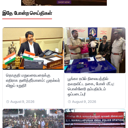
இதே போன்ற செய்திகள்
தொகுதி மறுவரையறைக்கு
பூங்கா ரயில் நிலையத்தில்
எதிராக தனித்தீர்மானம்: முதல்வர்
தவறவிட்ட நகை, போன் மீட்பு:
விஜய் உறுதி!
பொன்னேரி தம்பதியிடம்
ஒப்படைப்பு!
August 9, 2026
August 9, 2026