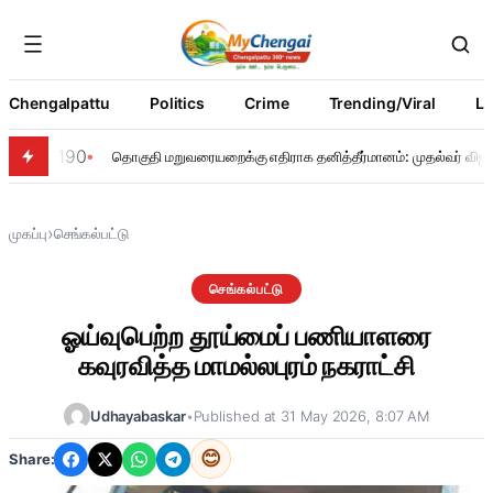
Chengalpattu
Politics
Crime
Trending/Viral
Li
190
தொகுதி மறுவரையறைக்கு எதிராக தனித்தீர்மானம்: முதல்வர் விஜய்
›
முகப்பு
செங்கல்பட்டு
செங்கல்பட்டு
ஓய்வுபெற்ற தூய்மைப் பணியாளரை
கவுரவித்த மாமல்லபுரம் நகராட்சி
Udhayabaskar
•
Published at 31 May 2026, 8:07 AM
😊
Share: