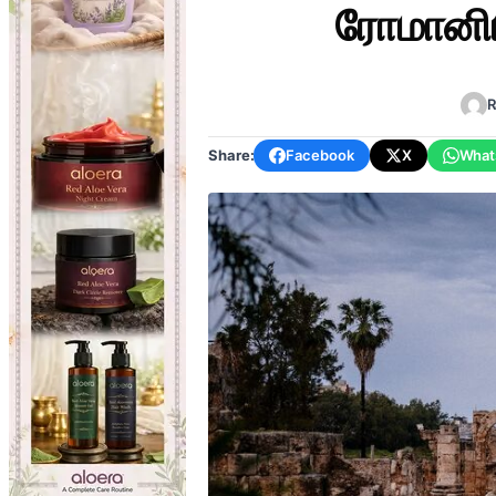
ரோமானிய
R
Share:
Facebook
X
What