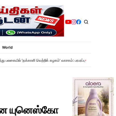
World
ந்து பலகையில் 'தக்காளி வெற்றிக் கழகம்' வாசகம்: பரபரப்பு
சென்னை மெட்ரோ: 
ான யுனெஸ்கோ