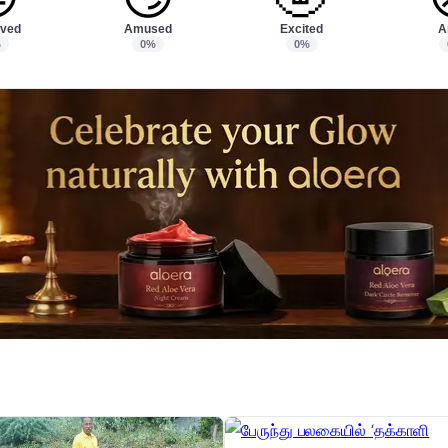
ved
Amused
Excited
A
%
0%
0%