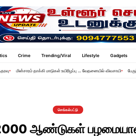
tics
Crime
Trending/Viral
Lifestyle
Gadgets
்தரவு
மின்சாரம் தாக்கி மாடுகள் உயிரிழப்பு … வேதனையில் விவசாயி
பேரு
செங்கல்பட்டு
2000 ஆண்டுகள் பழமைய