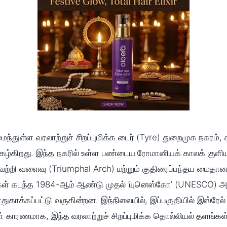
ந்துள்ள வரலாற்றுச் சிறப்புமிக்க டைர் (Tyre) துறைமுக நகரம
ிகழ்கிறது. இந்த நகரில் உள்ள பண்டைய ரோமானியக் காலக் குளி
வெற்றி வளைவு (Triumphal Arch) மற்றும் குதிரைப்பந்தய மைதான
ுகள் கடந்த 1984-ஆம் ஆண்டு முதல் ‘யுனெஸ்கோ’ (UNESCO) அமை
ாதுகாக்கப்பட்டு வருகின்றன. இந்நிலையில், இப்பகுதியில் இஸ்ரேல
ுகள் காரணமாக, இந்த வரலாற்றுச் சிறப்புமிக்க தொல்லியல் தளங்