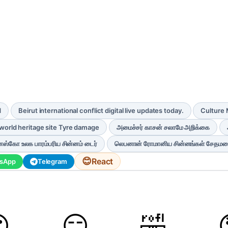
d
Beirut international conflict digital live updates today.
Culture 
orld heritage site Tyre damage
அமைச்சர் காசன் சலாமே அறிக்கை
ெஸ்கோ உலக பாரம்பரிய சின்னம் டைர்
லெபனான் ரோமானிய சின்னங்கள் சேதமடை
😊
React
sApp
Telegram

😏
🤣