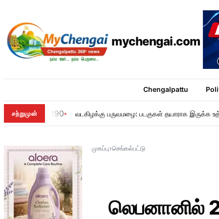
mychengai.com
Chengalpattu
Poli
190
சற்றுமுன்
வடகிழக்கு பருவமழை: படகுகள் தயாராக இருக்க உத
›
முகப்பு
செங்கல்பட்டு
லெபனானில் 