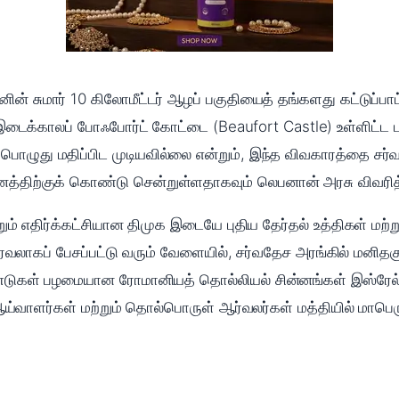
ன் சுமார் 10 கிலோமீட்டர் ஆழப் பகுதியைத் தங்களது கட்டுப்பாட
் இடைக்காலப் போஃபோர்ட் கோட்டை (Beaufort Castle) உள்ளிட்ட 
பொழுது மதிப்பிட முடியவில்லை என்றும், இந்த விவகாரத்தை சர்
த்திற்குக் கொண்டு சென்றுள்ளதாகவும் லெபனான் அரசு விவரித
றும் எதிர்க்கட்சியான திமுக இடையே புதிய தேர்தல் உத்திகள் மற்
் பரவலாகப் பேசப்பட்டு வரும் வேளையில், சர்வதேச அரங்கில் மன
டுகள் பழமையான ரோமானியத் தொல்லியல் சின்னங்கள் இஸ்ரேல் த
ய்வாளர்கள் மற்றும் தொல்பொருள் ஆர்வலர்கள் மத்தியில் மாபெர