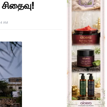
 சிதைவு!
44 AM