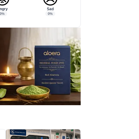
ngry
Sad
0%
0%