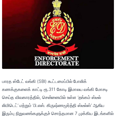
பாரத ஸ்டேட் வங்கி (SBI) கூட்டமைப்பில் போலிக்
கணக்குகளைக் காட்டி ரூ.311 கோடி இமாலய வங்கி மோசடி
செய்த விவகாரத்தில், சென்னையில் உள்ள ‘தங்கம் ஸ்டீல்
லிமிடெட்’ மற்றும் ‘பி.எஸ். கிருஷ்ணமூர்த்தி ஸ்டீல்ஸ்’ ஆகிய
இரும்பு நிறுவனங்களுக்குச் சொந்தமான 7 முக்கிய இடங்களில்