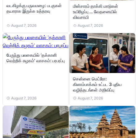
வடகிழக்கு பருவமழை: படகுகள்
மின்சாரம் தாக்கி மாடுகள்
தயாராக இருக்க உத்தரவு
உயிரிழப்பு … வேதனையில்
விவசாயி
August 7, 2026
August 7, 2026
பேருந்து பலகையில் ‘தக்காளி
வெற்றிக் கழகம்’ வாசகம்: பரபரப்பு
சென்னை மெட்ரோ:
கிளாம்பாக்கம் உட்பட 3 புதிய
வழித்தடங்கள் அறிவிப்பு
August 7, 2026
August 7, 2026