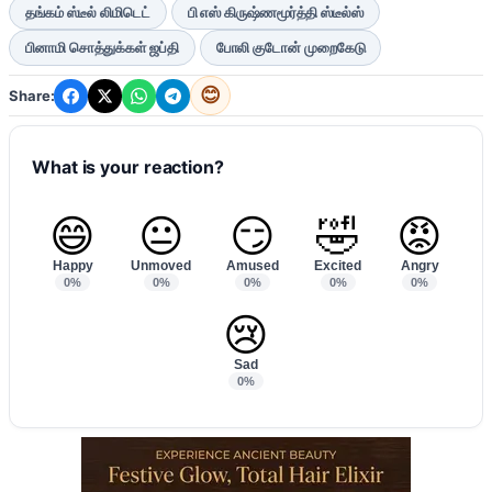
தங்கம் ஸ்டீல் லிமிடெட்
பி எஸ் கிருஷ்ணமூர்த்தி ஸ்டீல்ஸ்
பினாமி சொத்துக்கள் ஜப்தி
போலி குடோன் முறைகேடு
😊
Share:
What is your reaction?
😄
😐
😏
🤣
😡
Happy
Unmoved
Amused
Excited
Angry
0%
0%
0%
0%
0%
😢
Sad
0%