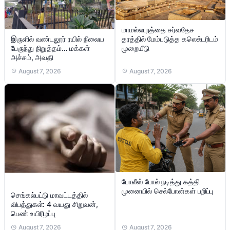
மாமல்லபுரத்தை சர்வதேச
இருளில் வண்டலூர் ரயில் நிலைய
தரத்தில் மேம்படுத்த கலெக்டரிடம்
பேருந்து நிறுத்தம்… மக்கள்
முறையீடு
அச்சம், அவதி
August 7, 2026
August 7, 2026
போலீஸ் போல் நடித்து கத்தி
முனையில் செல்போன்கள் பறிப்பு
செங்கல்பட்டு மாவட்டத்தில்
விபத்துகள்: 4 வயது சிறுவன்,
பெண் உயிரிழப்பு
August 7, 2026
August 7, 2026