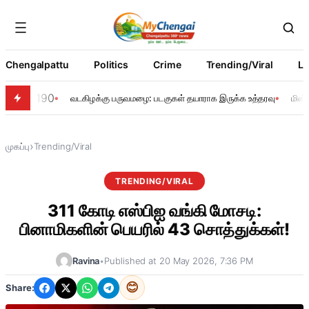
Chengalpattu
Politics
Crime
Trending/Viral
Li
190
வடகிழக்கு பருவமழை: படகுகள் தயாராக இருக்க உத்தரவு
மின்
›
முகப்பு
Trending/Viral
TRENDING/VIRAL
311 கோடி எஸ்பிஐ வங்கி மோசடி:
பினாமிகளின் பெயரில் 43 சொத்துக்கள்!
Ravina
•
Published at 20 May 2026, 7:36 PM
😊
Share: