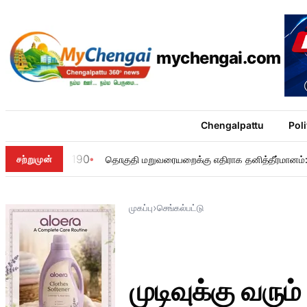
mychengai.com
Chengalpattu
Poli
190
சற்றுமுன்
தொகுதி மறுவரையறைக்கு எதிராக தனித்தீர்மானம்: ம
›
முகப்பு
செங்கல்பட்டு
முடிவுக்கு வரு