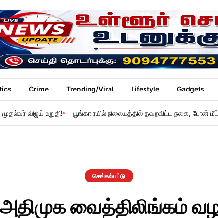
tics
Crime
Trending/Viral
Lifestyle
Gadgets
ுதல்வர் விஜய் உறுதி!
பூங்கா ரயில் நிலையத்தில் தவறவிட்ட நகை, போன் மீட்
செங்கல்பட்டு
ம் அதிமுக வைத்திலிங்கம் வ