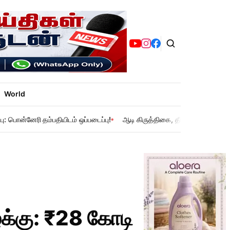
World
பு: பொன்னேரி தம்பதியிடம் ஒப்படைப்பு!
ஆடி கிருத்திகை, தீமிதி விழா: கோவில
ழக்கு: ₹28 கோடி