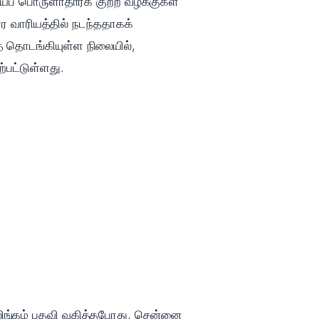
கியப் பொருளாதாரக் குற்ற வழக்குகள்
ார வாரியத்தில் நடந்ததாகக்
் தொடங்கியுள்ள நிலையில்,
்பட்டுள்ளது.
திலிங்கம் பதவி வகித்தபோது, சென்னை