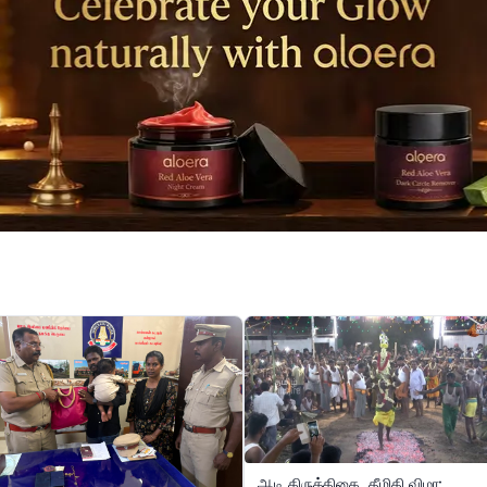
ஆடி கிருத்திகை, தீமிதி விழா: