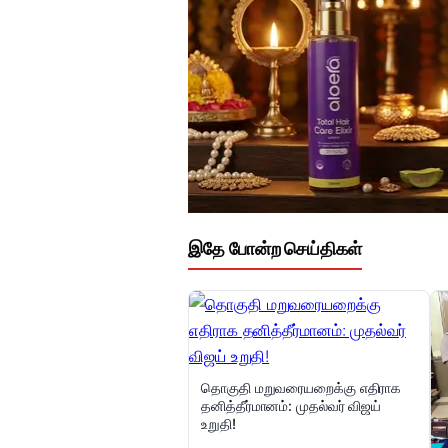
இதே போன்ற செய்திகள்
தொகுதி மறுவரையறைக்கு எதிராக
தனித்தீர்மானம்: முதல்வர் விஜய்
உறுதி!