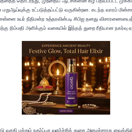
்றத்தைத் தொடர்ந்து, முந்தைய ஆட்சிகளின் கீழ் பதியப்பட்ட முக்
மறுஆய்வுக்கு உட்படுத்தப்பட்டு வருகின்றன. கடந்த வாரம் மின்ச
சென்னை உயர் நீதிமன்ற உத்தரவின்படி சிபிஐ தனது விசாரணையைத
்கு நிம்மதி அளிக்கும் வகையில் இந்தத் துறை ரீதியான நகர்வு ஏற
்டு வசதி மற்றும் நகர்ப்புற வளர்ச்சித் துறை அமைச்சராக வைத்