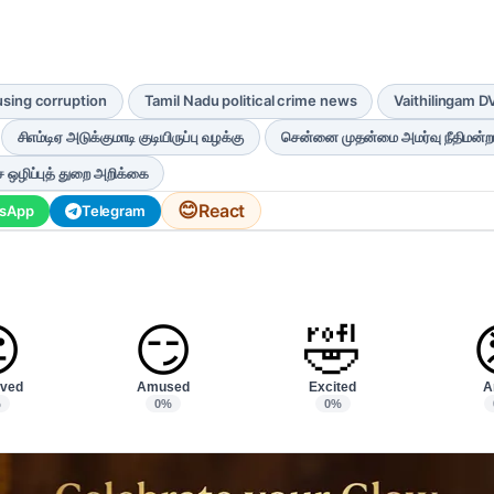
using corruption
Tamil Nadu political crime news
Vaithilingam 
சிஎம்டிஏ அடுக்குமாடி குடியிருப்பு வழக்கு
சென்னை முதன்மை அமர்வு நீதிமன்ற
 ஒழிப்புத் துறை அறிக்கை
😊
React
sApp
Telegram

😏
🤣
ved
Amused
Excited
A
%
0%
0%