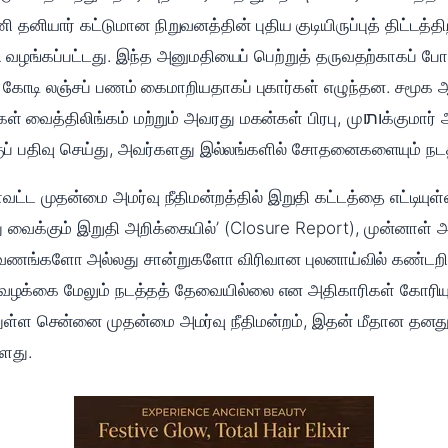
னியார் கட்டுமான நிறுவனத்தின் புதிய குடியிருப்புத் திட்டத்த
ி வழங்கப்பட்டது. இந்த அனுமதியைப் பெற்றுத் தருவதற்காகப் போ
 கோடி லஞ்சப் பணம் கைமாறியதாகப் புகார்கள் எழுந்தன. சமூக ஆ
மற்றும் அவரது மகன்கள் பிரபு, முותוக்குமார் ஆகியோர் மீது கூட்டுச் சதி, ஊழல்
வழக்குப் பதிவு செய்து, அவர்களது இல்லங்களில் சோதனைகளையும் நடத
்ட முதன்மை அமர்வு நீதிமன்றத்தில் இறுதி கட்டத்தை எட்டியுள்ள
ு வைக்கும் இறுதி அறிக்கையில்’ (Closure Report), முன்னாள் அ
வணங்களோ அல்லது சான்றுகளோ விரிவான புலனாய்வில் கண்டறி
்த வழக்கை மேலும் நடத்தத் தேவையில்லை என அதிகாரிகள் கோரியுள
துள்ள சென்னை முதன்மை அமர்வு நீதிமன்றம், இதன் மீதான தனது இ
ளது.