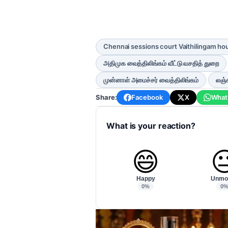
Chennai sessions court Vaithilingam ho
அதிமுக வைத்திலிங்கம் வீட்டு வசதித் துறை
முன்னாள் அமைச்சர் வைத்திலிங்கம்
லஞ்ச
Share:
Facebook
X
What
What is your reaction?
😄

Happy
Unmo
0%
0