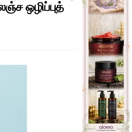
்ச ஒழிப்புத்