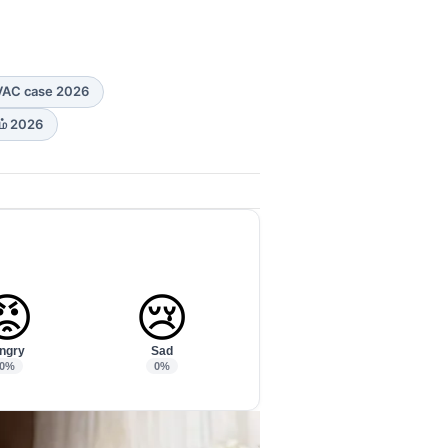
DVAC case 2026
ம் 2026
😡
😢
ngry
Sad
0%
0%