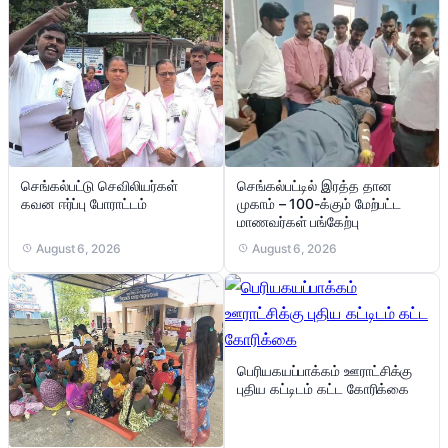
செங்கல்பட்டு செவிலியர்கள்
செங்கல்பட்டில் இரத்த தான
கவன ஈர்ப்பு போராட்டம்
முகாம் – 100-க்கும் மேற்பட்ட
மாணவர்கள் பங்கேற்பு
August 6, 2026
August 6, 2026
பெரியகயப்பாக்கம் ஊராட்சிக்கு
புதிய கட்டிடம் கட்ட கோரிக்கை