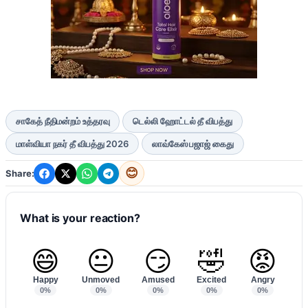
சாகேத் நீதிமன்றம் உத்தரவு
டெல்லி ஹோட்டல் தீ விபத்து
மாள்வியா நகர் தீ விபத்து 2026
லாவ்கேஸ் பஜாஜ் கைது
😊
Share:
What is your reaction?
😄
😐
😏
🤣
😡
Happy
Unmoved
Amused
Excited
Angry
0%
0%
0%
0%
0%