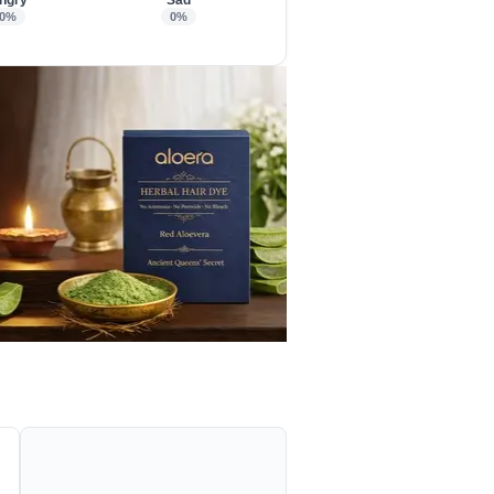
ngry
Sad
0%
0%