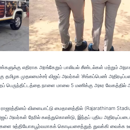
ண்களுக்கு எதிராக அரங்கேறும் பாலியல் சீண்டல்கள் மற்றும் அந
ுமிகு தமிழக முதலமைச்சர் விஜய் அவர்கள் ‘சிங்கப்பெண் அதிரடிப்
உன்னதப் பெருந்திட்டத்தை நாளை மாலை 5 மணிக்கு அசுர வேகத்தில
ற்ற ராஜரத்தினம் விளையாட்டு மைதானத்தில் (Rajarathinam St
ிஜய் அவர்கள் நேரில் கலந்துகொண்டு, இந்தப் புதிய அதிரடிப்பட
சேவைகளை உத்தியோகபூர்வமாகக் கொடியசைத்துத் துவக்கி வைக்க உள