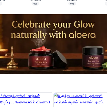
ved
Amused
Excited
A
%
0%
0%