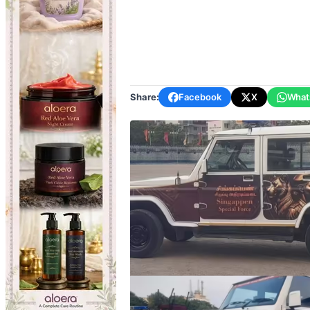
Share:
Facebook
X
What