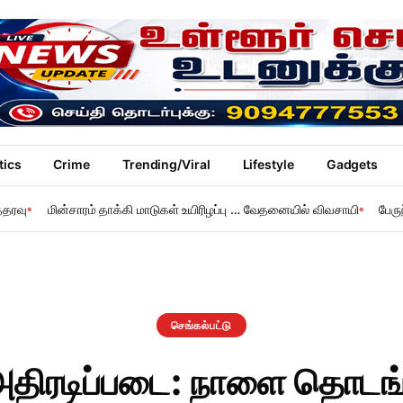
tics
Crime
Trending/Viral
Lifestyle
Gadgets
்தரவு
மின்சாரம் தாக்கி மாடுகள் உயிரிழப்பு … வேதனையில் விவசாயி
பேரு
செங்கல்பட்டு
அதிரடிப்படை: நாளை தொடங்