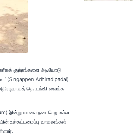
ாகரீகக் குற்றங்களை அடியோடு
படை’ (Singappen Adhiradipadai)
் அதிரடியாகத் தொடங்கி வைக்க
adium) இன்று மாலை நடைபெற உள்ள
ையின் உள்கட்டமைப்பு வாகனங்கள்
்ளார்.