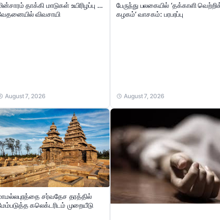
மின்சாரம் தாக்கி மாடுகள் உயிரிழப்பு …
பேருந்து பலகையில் ‘தக்காளி வெற்றிக
வேதனையில் விவசாயி
கழகம்’ வாசகம்: பரபரப்பு
August 7, 2026
August 7, 2026
மாமல்லபுரத்தை சர்வதேச தரத்தில்
மேம்படுத்த கலெக்டரிடம் முறையீடு