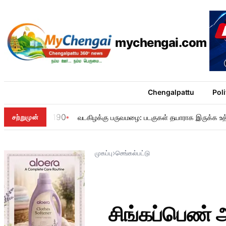
mychengai.com
Chengalpattu
Poli
190
சற்றுமுன்
வடகிழக்கு பருவமழை: படகுகள் தயாராக இருக்க உத
›
முகப்பு
செங்கல்பட்டு
சிங்கப்பெண் 